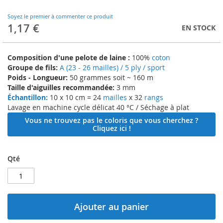
to
the
Soyez le premier à commenter ce produit
beginning
1,17 €
EN STOCK
of
the
images
Composition d'une pelote de laine :
100%
coton
gallery
Groupe de fils:
A (23 - 26 mailles) / 5 ply / sport
Poids - Longueur:
50 grammes soit ~ 160 m
Taille d'aiguilles recommandée:
3 mm
Échantillon:
10 x 10 cm = 24
mailles
x 32
rangs
Lavage en machine cycle délicat 40 °C / Séchage à plat
Vous ne trouvez pas le coloris que vous cherchez ?
Cliquez ici !
Qté
Ajouter au panier