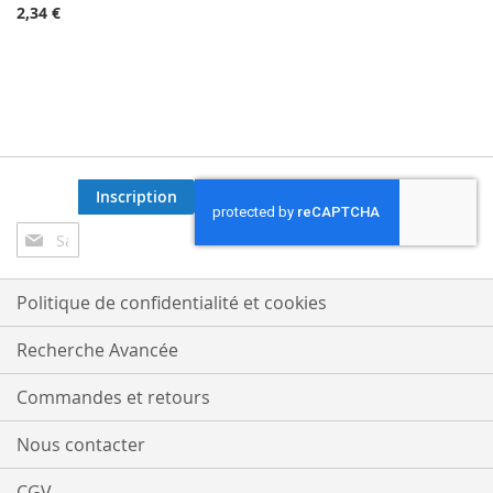
2,34 €
Inscription
Inscription
à
notre
lettre
Politique de confidentialité et cookies
d’information
:
Recherche Avancée
Commandes et retours
Nous contacter
CGV