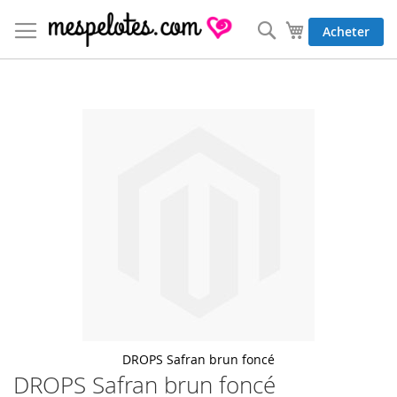
Allez
au
Rechercher
Mon panier
Acheter
contenu
Skip
to
the
end
of
the
images
gallery
DROPS Safran brun foncé
DROPS Safran brun foncé
Skip