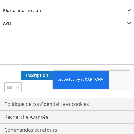
Plus d’information
Avis
Inscription
Inscription
à
notre
lettre
Politique de confidentialité et cookies
d’information
:
Recherche Avancée
Commandes et retours