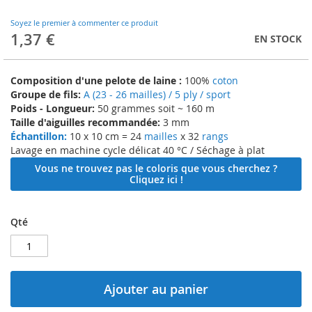
to
the
Soyez le premier à commenter ce produit
beginning
1,37 €
EN STOCK
of
the
images
Composition d'une pelote de laine :
100%
coton
gallery
Groupe de fils:
A (23 - 26 mailles) / 5 ply / sport
Poids - Longueur:
50 grammes soit ~ 160 m
Taille d'aiguilles recommandée:
3 mm
Échantillon:
10 x 10 cm = 24
mailles
x 32
rangs
Lavage en machine cycle délicat 40 °C / Séchage à plat
Vous ne trouvez pas le coloris que vous cherchez ?
Cliquez ici !
Qté
Ajouter au panier