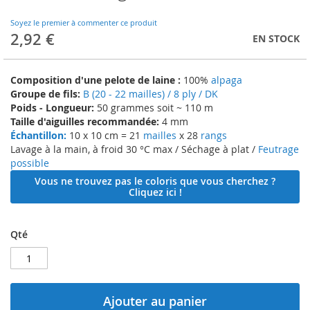
to
the
Soyez le premier à commenter ce produit
beginning
2,92 €
EN STOCK
of
the
images
Composition d'une pelote de laine :
100%
alpaga
gallery
Groupe de fils:
B (20 - 22 mailles) / 8 ply / DK
Poids - Longueur:
50 grammes soit ~ 110 m
Taille d'aiguilles recommandée:
4 mm
Échantillon:
10 x 10 cm = 21
mailles
x 28
rangs
Lavage à la main, à froid 30 °C max / Séchage à plat /
Feutrage
possible
Vous ne trouvez pas le coloris que vous cherchez ?
Cliquez ici !
Qté
Ajouter au panier