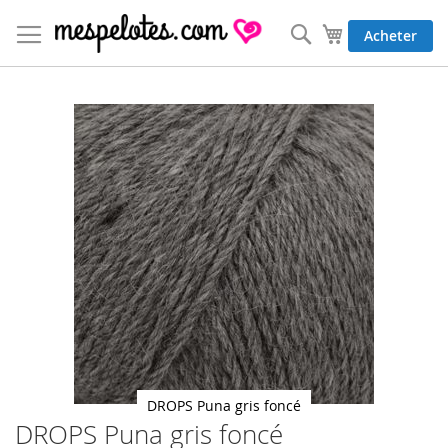
Allez
au
Rechercher
Mon panier
Acheter
contenu
Skip
to
the
end
of
the
images
gallery
DROPS Puna gris foncé
DROPS Puna gris foncé
Skip