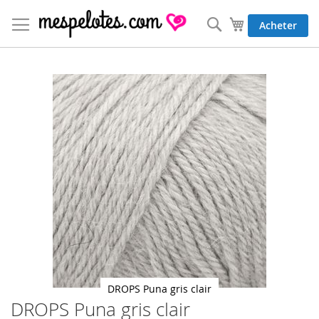
Allez
au
Rechercher
Mon panier
Acheter
contenu
Skip
to
the
end
of
the
images
gallery
DROPS Puna gris clair
DROPS Puna gris clair
Skip