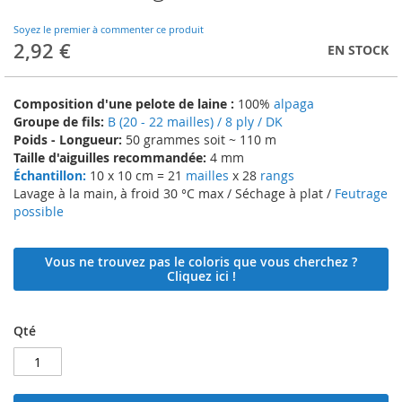
to
the
Soyez le premier à commenter ce produit
beginning
2,92 €
EN STOCK
of
the
images
Composition d'une pelote de laine :
100%
alpaga
gallery
Groupe de fils:
B (20 - 22 mailles) / 8 ply / DK
Poids - Longueur:
50 grammes soit ~ 110 m
Taille d'aiguilles recommandée:
4 mm
Échantillon:
10 x 10 cm = 21
mailles
x 28
rangs
Lavage à la main, à froid 30 °C max / Séchage à plat /
Feutrage
possible
Vous ne trouvez pas le coloris que vous cherchez ?
Cliquez ici !
Qté