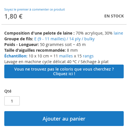
to
the
Soyez le premier à commenter ce produit
beginning
1,80 €
EN STOCK
of
the
images
Composition d'une pelote de laine :
70% acrylique, 30%
laine
gallery
Groupe de fils:
E (9 - 11 mailles) / 14 ply / bulky
Poids - Longueur:
50 grammes soit ~ 45 m
Taille d'aiguilles recommandée:
8 mm
Échantillon:
10 x 10 cm = 11
mailles
x 15
rangs
Lavage en machine cycle délicat 40 °C / Séchage à plat
Vous ne trouvez pas le coloris que vous cherchez ?
Cliquez ici !
Qté
Ajouter au panier