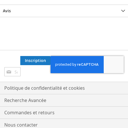
Avis
Inscription
Inscription
à
notre
lettre
Politique de confidentialité et cookies
d’information
:
Recherche Avancée
Commandes et retours
Nous contacter