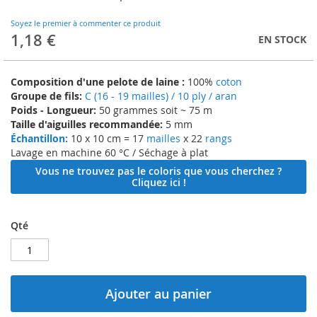
to
the
Soyez le premier à commenter ce produit
beginning
1,18 €
EN STOCK
of
the
images
Composition d'une pelote de laine :
100%
coton
gallery
Groupe de fils:
C (16 - 19 mailles) / 10 ply / aran
Poids - Longueur:
50 grammes soit ~ 75 m
Taille d'aiguilles recommandée:
5 mm
Échantillon:
10 x 10 cm = 17
mailles
x 22
rangs
Lavage en machine 60 °C / Séchage à plat
Vous ne trouvez pas le coloris que vous cherchez ?
Cliquez ici !
Qté
Ajouter au panier