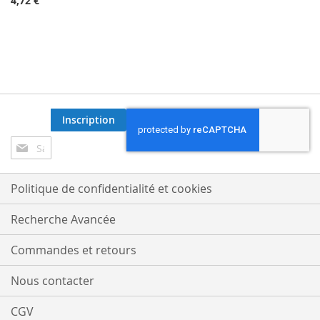
4,72 €
Inscription
Inscription
à
notre
lettre
Politique de confidentialité et cookies
d’information
:
Recherche Avancée
Commandes et retours
Nous contacter
CGV