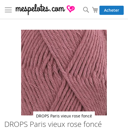
Allez
au
Rechercher
Mon panier
Acheter
contenu
Skip
to
the
end
of
the
images
gallery
DROPS Paris vieux rose foncé
DROPS Paris vieux rose foncé
Skip