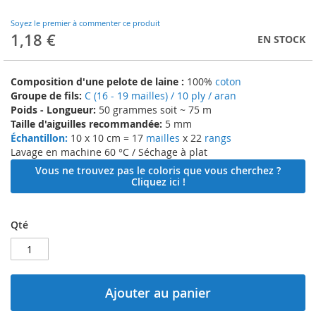
to
the
Soyez le premier à commenter ce produit
beginning
1,18 €
EN STOCK
of
the
images
Composition d'une pelote de laine :
100%
coton
gallery
Groupe de fils:
C (16 - 19 mailles) / 10 ply / aran
Poids - Longueur:
50 grammes soit ~ 75 m
Taille d'aiguilles recommandée:
5 mm
Échantillon:
10 x 10 cm = 17
mailles
x 22
rangs
Lavage en machine 60 °C / Séchage à plat
Vous ne trouvez pas le coloris que vous cherchez ?
Cliquez ici !
Qté
Ajouter au panier