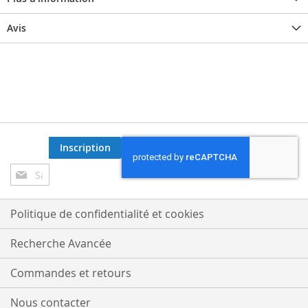
Avis
Inscription
Inscription
à
notre
lettre
Politique de confidentialité et cookies
d’information
:
Recherche Avancée
Commandes et retours
Nous contacter