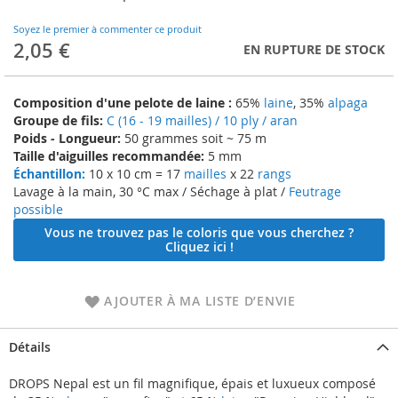
to
the
Soyez le premier à commenter ce produit
beginning
2,05 €
EN RUPTURE DE STOCK
of
the
images
Composition d'une pelote de laine :
65%
laine
, 35%
alpaga
gallery
Groupe de fils:
C (16 - 19 mailles) / 10 ply / aran
Poids - Longueur:
50 grammes soit ~ 75 m
Taille d'aiguilles recommandée:
5 mm
Échantillon:
10 x 10 cm = 17
mailles
x 22
rangs
Lavage à la main, 30 °C max / Séchage à plat /
Feutrage
possible
Vous ne trouvez pas le coloris que vous cherchez ?
Cliquez ici !
AJOUTER À MA LISTE D’ENVIE
Détails
DROPS Nepal est un fil magnifique, épais et luxueux composé