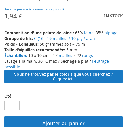
to
the
Soyez le premier à commenter ce produit
beginning
1,94 €
EN STOCK
of
the
images
Composition d'une pelote de laine :
65%
laine
, 35%
alpaga
gallery
Groupe de fils:
C (16 - 19 mailles) / 10 ply / aran
Poids - Longueur:
50 grammes soit ~ 75 m
Taille d'aiguilles recommandée:
5 mm
Échantillon:
10 x 10 cm = 17
mailles
x 22
rangs
Lavage à la main, 30 °C max / Séchage à plat /
Feutrage
possible
Vous ne trouvez pas le coloris que vous cherchez ?
Cliquez ici !
Qté
Ajouter au panier