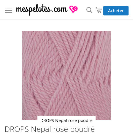
Allez
au
Rechercher
Mon panier
Acheter
contenu
Skip
to
the
end
of
the
images
gallery
DROPS Nepal rose poudré
DROPS Nepal rose poudré
Skip