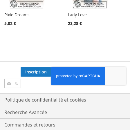
Pixie Dreams
Lady Love
5,82 €
23,28 €
Inscription
Inscription
à
notre
lettre
Politique de confidentialité et cookies
d’information
:
Recherche Avancée
Commandes et retours