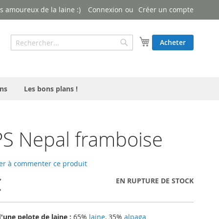
 amoureux de la laine :)
Connexion
Créer un compte
Rechercher
Mon panier
Acheter
Rechercher
ns
Les bons plans !
S Nepal framboise
er à commenter ce produit
€
EN RUPTURE DE STOCK
une pelote de laine :
65%
laine
, 35%
alpaga