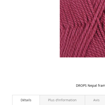
DROPS Nepal fram
Skip
to
Détails
Plus d’information
Avis
the