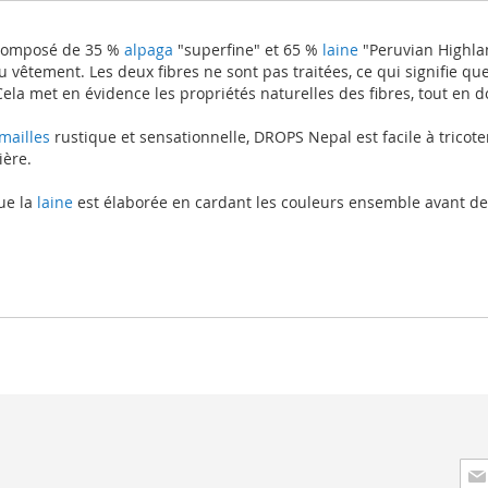
x composé de 35 %
alpaga
"superfine" et 65 %
laine
"Peruvian Highlan
u vêtement. Les deux fibres ne sont pas traitées, ce qui signifie que
ela met en évidence les propriétés naturelles des fibres, tout en 
mailles
rustique et sensationnelle, DROPS Nepal est facile à tricote
ière.
ue la
laine
est élaborée en cardant les couleurs ensemble avant de la
Insc