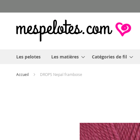
Allez
au
contenu
Les pelotes
Les matières
Catégories de fil
Accueil
DROPS Nepal framboise
Skip
to
the
end
of
the
images
gallery