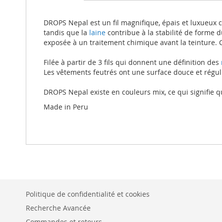
beginning
of
the
DROPS Nepal est un fil magnifique, épais et luxueu
images
tandis que la
laine
contribue à la stabilité de forme d
gallery
exposée à un traitement chimique avant la teinture. C
Filée à partir de 3 fils qui donnent une définition des
Les vêtements feutrés ont une surface douce et régul
DROPS Nepal existe en couleurs mix, ce qui signifie q
Made in Peru
Politique de confidentialité et cookies
Recherche Avancée
Commandes et retours