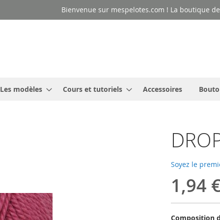
Bienvenue sur mespelotes.com ! La boutique des
Les modèles
Cours et tutoriels
Accessoires
Bouto
DROP
Soyez le premi
1,94 
Composition d'