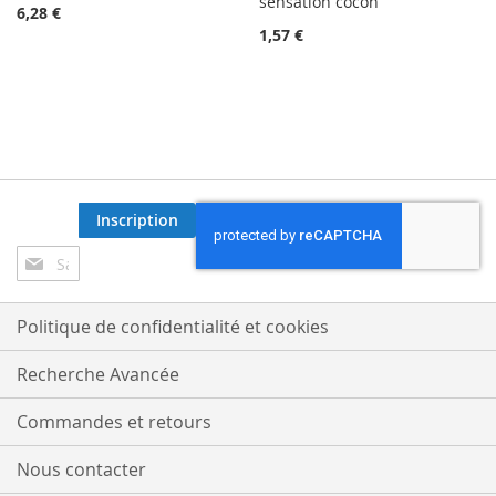
sensation cocon
6,28 €
1,57 €
Inscription
Inscription
à
notre
lettre
Politique de confidentialité et cookies
d’information
:
Recherche Avancée
Commandes et retours
Nous contacter