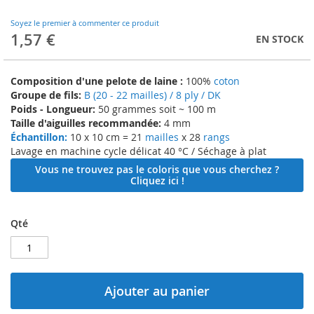
to
the
Soyez le premier à commenter ce produit
beginning
1,57 €
EN STOCK
of
the
images
Composition d'une pelote de laine :
100%
coton
gallery
Groupe de fils:
B (20 - 22 mailles) / 8 ply / DK
Poids - Longueur:
50 grammes soit ~ 100 m
Taille d'aiguilles recommandée:
4 mm
Échantillon:
10 x 10 cm = 21
mailles
x 28
rangs
Lavage en machine cycle délicat 40 °C / Séchage à plat
Vous ne trouvez pas le coloris que vous cherchez ?
Cliquez ici !
Qté
Ajouter au panier