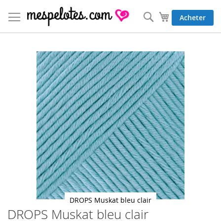
Allez
au
Rechercher
Mon panier
Acheter
contenu
Skip
to
the
end
of
the
images
gallery
DROPS Muskat bleu clair
DROPS Muskat bleu clair
Skip