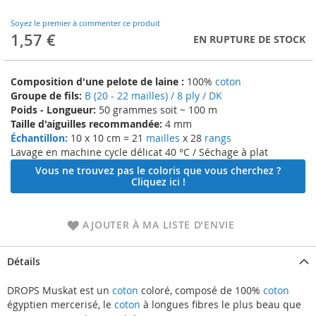
to
the
Soyez le premier à commenter ce produit
beginning
1,57 €
EN RUPTURE DE STOCK
of
the
images
Composition d'une pelote de laine :
100%
coton
gallery
Groupe de fils:
B (20 - 22 mailles) / 8 ply / DK
Poids - Longueur:
50 grammes soit ~ 100 m
Taille d'aiguilles recommandée:
4 mm
Échantillon:
10 x 10 cm = 21
mailles
x 28
rangs
Lavage en machine cycle délicat 40 °C / Séchage à plat
Vous ne trouvez pas le coloris que vous cherchez ?
Cliquez ici !
AJOUTER À MA LISTE D’ENVIE
Détails
DROPS Muskat est un
coton
coloré, composé de 100%
coton
égyptien mercerisé, le
coton
à longues fibres le plus beau que