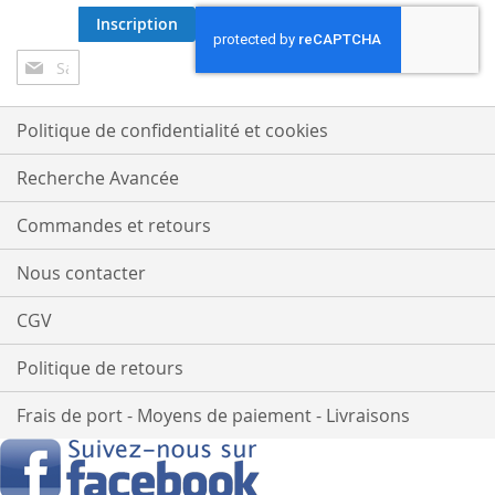
Inscription
Inscription
à
notre
lettre
Politique de confidentialité et cookies
d’information
:
Recherche Avancée
Commandes et retours
Nous contacter
CGV
Politique de retours
Frais de port - Moyens de paiement - Livraisons