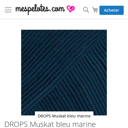
Allez
au
Rechercher
Mon panier
Acheter
contenu
Skip
to
the
end
of
the
images
gallery
DROPS Muskat bleu marine
DROPS Muskat bleu marine
Skip