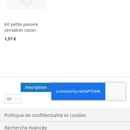
Kit petite pieuvre
sensation cocon
1,57 €
Inscription
Inscription
à
notre
lettre
Politique de confidentialité et cookies
d’information
:
Recherche Avancée