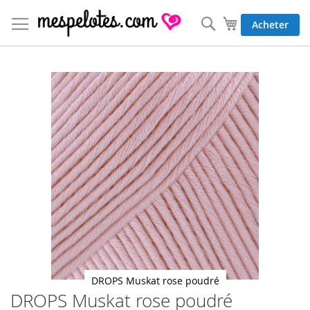
Allez
au
Rechercher
Mon panier
Acheter
contenu
Skip
to
the
end
of
the
images
gallery
DROPS Muskat rose poudré
DROPS Muskat rose poudré
Skip