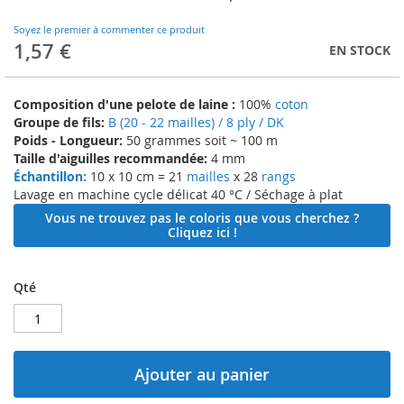
to
the
Soyez le premier à commenter ce produit
beginning
1,57 €
EN STOCK
of
the
images
Composition d'une pelote de laine :
100%
coton
gallery
Groupe de fils:
B (20 - 22 mailles) / 8 ply / DK
Poids - Longueur:
50 grammes soit ~ 100 m
Taille d'aiguilles recommandée:
4 mm
Échantillon:
10 x 10 cm = 21
mailles
x 28
rangs
Lavage en machine cycle délicat 40 °C / Séchage à plat
Vous ne trouvez pas le coloris que vous cherchez ?
Cliquez ici !
Qté
Ajouter au panier