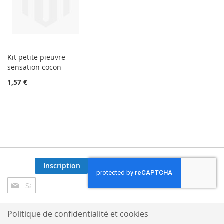
Kit petite pieuvre
sensation cocon
1,57 €
Inscription
Inscription
à
notre
lettre
Politique de confidentialité et cookies
d’information