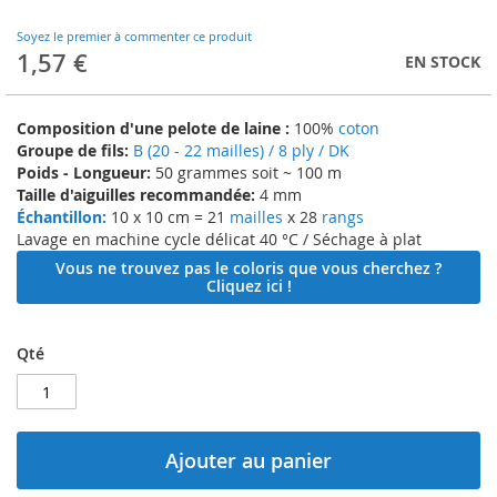
to
the
Soyez le premier à commenter ce produit
beginning
1,57 €
EN STOCK
of
the
images
Composition d'une pelote de laine :
100%
coton
gallery
Groupe de fils:
B (20 - 22 mailles) / 8 ply / DK
Poids - Longueur:
50 grammes soit ~ 100 m
Taille d'aiguilles recommandée:
4 mm
Échantillon:
10 x 10 cm = 21
mailles
x 28
rangs
Lavage en machine cycle délicat 40 °C / Séchage à plat
Vous ne trouvez pas le coloris que vous cherchez ?
Cliquez ici !
Qté
Ajouter au panier