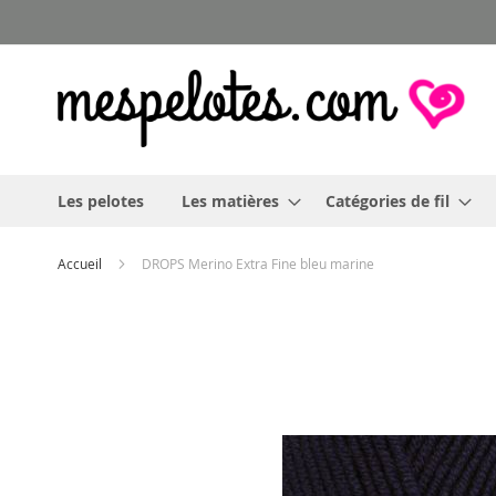
Allez
au
contenu
Les pelotes
Les matières
Catégories de fil
Accueil
DROPS Merino Extra Fine bleu marine
Skip
to
the
end
of
the
images
gallery