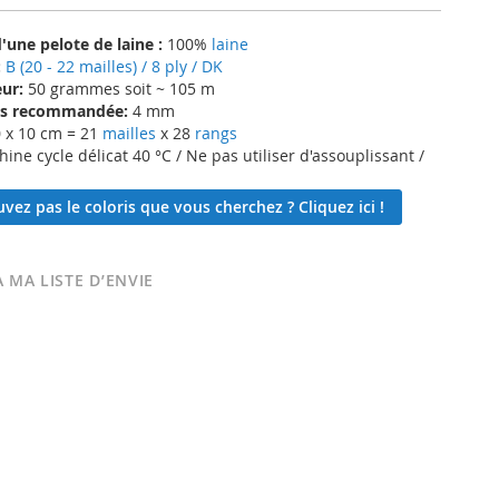
une pelote de laine :
100%
laine
:
B (20 - 22 mailles) / 8 ply / DK
ur:
50 grammes soit ~ 105 m
lles recommandée:
4 mm
 x 10 cm = 21
mailles
x 28
rangs
ne cycle délicat 40 °C / Ne pas utiliser d'assouplissant /
vez pas le coloris que vous cherchez ? Cliquez ici !
 MA LISTE D’ENVIE