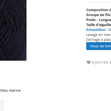
Composition d'
Groupe de fils
Poids - Longue
Taille d'aigui
Échantillon:
10
Lavage en machi
Séchage à plat
Vous ne trou
AJOUTER À
 bleu marine