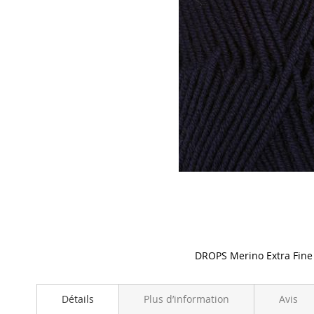
DROPS Merino Extra Fine
Skip
to
Détails
Plus d’information
Avis
the