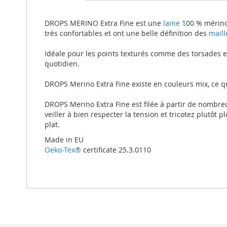
beginning
of
the
DROPS MERINO Extra Fine est une
laine
100 % mérinos
images
très confortables et ont une belle définition des
maill
gallery
Idéale pour les points texturés comme des torsades et 
quotidien.
DROPS Merino Extra Fine existe en couleurs mix, ce qu
DROPS Merino Extra Fine est filée à partir de nombreux
veiller à bien respecter la tension et tricotez plutôt 
plat.
Made in EU
Oeko-Tex®
certificate 25.3.0110