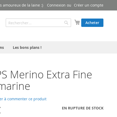
 amoureux de la laine :)
Connexion
Créer un compte
Rechercher
Mon panier
Acheter
Rechercher
ns
Les bons plans !
 Merino Extra Fine
marine
er à commenter ce produit
€
EN RUPTURE DE STOCK