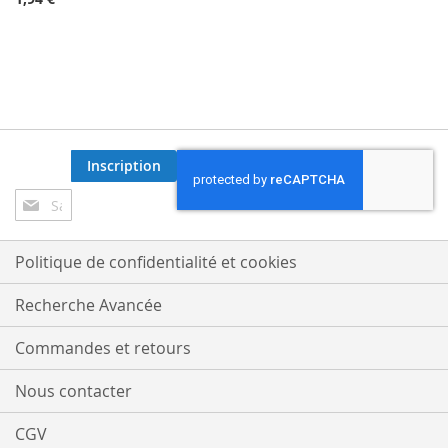
Inscription
Inscription
à
notre
lettre
Politique de confidentialité et cookies
d’information
:
Recherche Avancée
Commandes et retours
Nous contacter
CGV