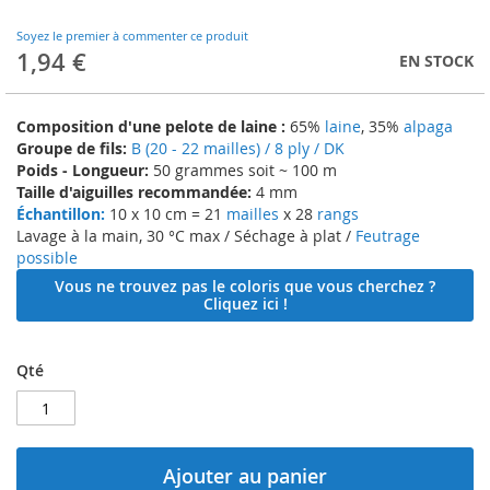
to
the
Soyez le premier à commenter ce produit
beginning
1,94 €
EN STOCK
of
the
images
Composition d'une pelote de laine :
65%
laine
, 35%
alpaga
gallery
Groupe de fils:
B (20 - 22 mailles) / 8 ply / DK
Poids - Longueur:
50 grammes soit ~ 100 m
Taille d'aiguilles recommandée:
4 mm
Échantillon:
10 x 10 cm = 21
mailles
x 28
rangs
Lavage à la main, 30 °C max / Séchage à plat /
Feutrage
possible
Vous ne trouvez pas le coloris que vous cherchez ?
Cliquez ici !
Qté
Ajouter au panier