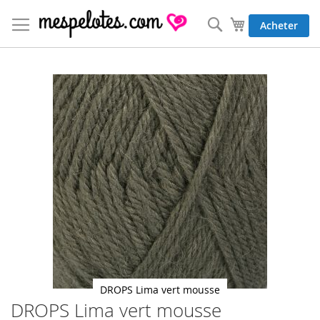
Allez
au
Rechercher
Mon panier
Acheter
contenu
Skip
to
the
end
of
the
images
gallery
DROPS Lima vert mousse
DROPS Lima vert mousse
Skip