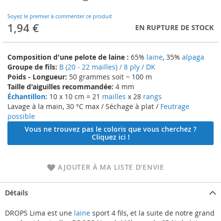
to
the
Soyez le premier à commenter ce produit
beginning
1,94 €
EN RUPTURE DE STOCK
of
the
images
Composition d'une pelote de laine :
65%
laine
, 35%
alpaga
gallery
Groupe de fils:
B (20 - 22 mailles) / 8 ply / DK
Poids - Longueur:
50 grammes soit ~ 100 m
Taille d'aiguilles recommandée:
4 mm
Échantillon:
10 x 10 cm = 21
mailles
x 28
rangs
Lavage à la main, 30 °C max / Séchage à plat /
Feutrage
possible
Vous ne trouvez pas le coloris que vous cherchez ?
Cliquez ici !
AJOUTER À MA LISTE D’ENVIE
Détails
DROPS Lima est une
laine
sport 4 fils, et la suite de notre grand