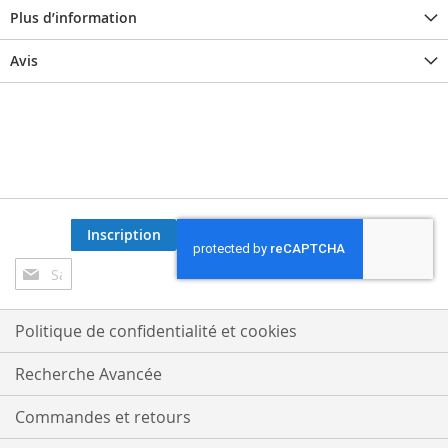
Plus d’information
Avis
Inscription
Inscription
à
notre
lettre
Politique de confidentialité et cookies
d’information
:
Recherche Avancée
Commandes et retours