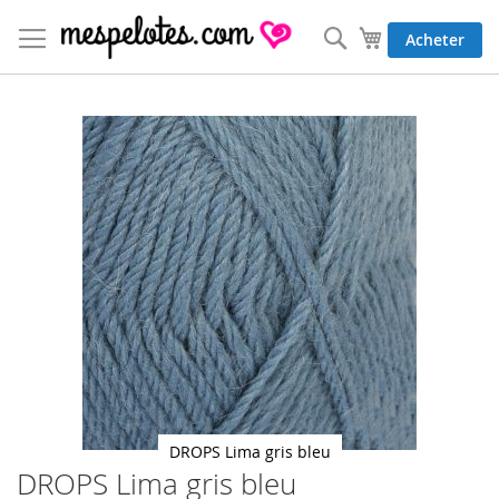
Allez
au
Rechercher
Mon panier
Acheter
contenu
Skip
to
the
end
of
the
images
gallery
DROPS Lima gris bleu
DROPS Lima gris bleu
Skip