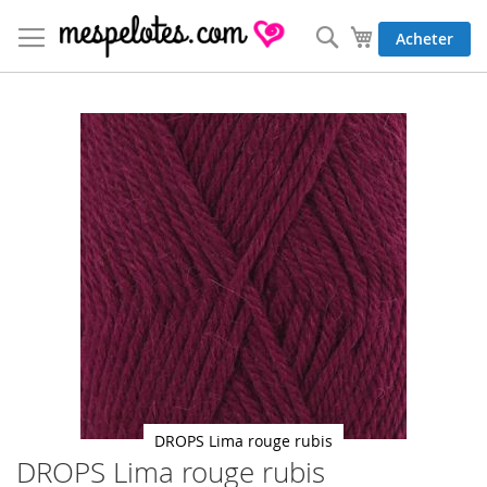
Allez
au
Rechercher
Mon panier
Acheter
contenu
Skip
to
the
end
of
the
images
gallery
DROPS Lima rouge rubis
DROPS Lima rouge rubis
Skip