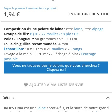
to
the
Soyez le premier à commenter ce produit
beginning
1,94 €
EN RUPTURE DE STOCK
of
the
images
Composition d'une pelote de laine :
65%
laine
, 35%
alpaga
gallery
Groupe de fils:
B (20 - 22 mailles) / 8 ply / DK
Poids - Longueur:
50 grammes soit ~ 100 m
Taille d'aiguilles recommandée:
4 mm
Échantillon:
10 x 10 cm = 21
mailles
x 28
rangs
Lavage à la main, 30 °C max / Séchage à plat /
Feutrage
possible
Vous ne trouvez pas le coloris que vous cherchez ?
Cliquez ici !
AJOUTER À MA LISTE D’ENVIE
Détails
DROPS Lima est une
laine
sport 4 fils, et la suite de notre grand