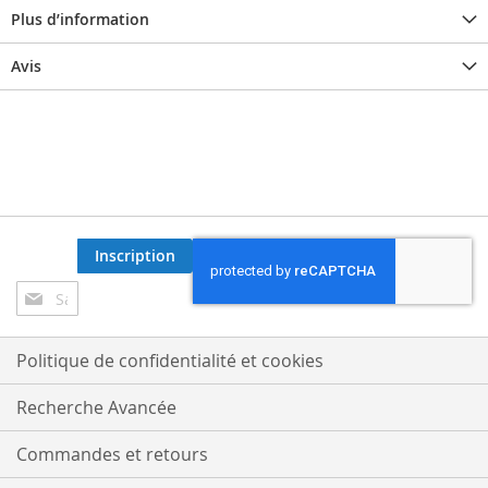
Plus d’information
Avis
Inscription
Inscription
à
notre
lettre
Politique de confidentialité et cookies
d’information
:
Recherche Avancée
Commandes et retours