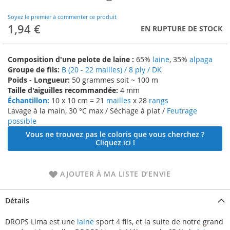
to
the
Soyez le premier à commenter ce produit
beginning
1,94 €
EN RUPTURE DE STOCK
of
the
images
Composition d'une pelote de laine :
65%
laine
, 35%
alpaga
gallery
Groupe de fils:
B (20 - 22 mailles) / 8 ply / DK
Poids - Longueur:
50 grammes soit ~ 100 m
Taille d'aiguilles recommandée:
4 mm
Échantillon:
10 x 10 cm = 21
mailles
x 28
rangs
Lavage à la main, 30 °C max / Séchage à plat /
Feutrage
possible
Vous ne trouvez pas le coloris que vous cherchez ?
Cliquez ici !
AJOUTER À MA LISTE D’ENVIE
Détails
DROPS Lima est une
laine
sport 4 fils, et la suite de notre grand