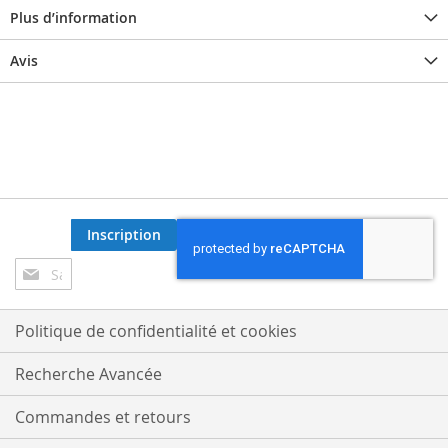
Plus d’information
Avis
Inscription
Inscription
à
notre
lettre
Politique de confidentialité et cookies
d’information
:
Recherche Avancée
Commandes et retours