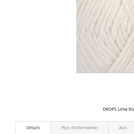
DROPS Lima bl
Skip
to
Détails
Plus d’information
Avis
the