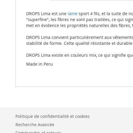
beginning
of
the
DROPS Lima est une
laine
sport 4 fils, et la suite d
images
"superfine", les fibres ne sont pas traitées, ce qui sign
gallery
met en évidence les propriétés naturelles des fibres,
DROPS Lima convient particulièrement aux vêtements d
stabilité de forme. Cette qualité résistante et durable
DROPS Lima existe en couleurs mix, ce qui signifie qu
Made in Peru
Politique de confidentialité et cookies
Recherche Avancée
Commandes et retours