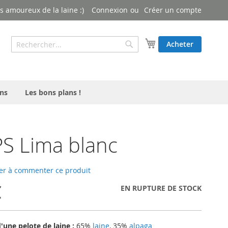
 amoureux de la laine :)
Connexion
Créer un compte
Rechercher
Mon panier
Acheter
Rechercher
ns
Les bons plans !
S Lima blanc
er à commenter ce produit
€
EN RUPTURE DE STOCK
une pelote de laine :
65%
laine
, 35%
alpaga