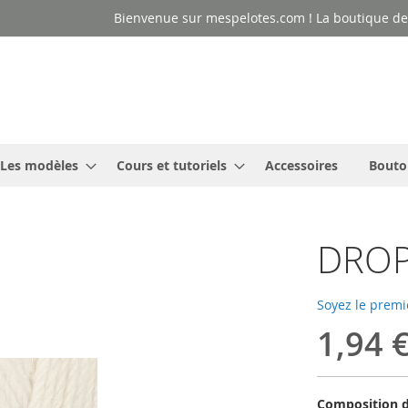
Bienvenue sur mespelotes.com ! La boutique des
Les modèles
Cours et tutoriels
Accessoires
Bouto
DROP
Soyez le premi
1,94 
Composition d'