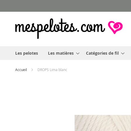
Allez
au
contenu
Les pelotes
Les matières
Catégories de fil
Accueil
DROPS Lima blanc
Skip
to
the
end
of
the
images
gallery