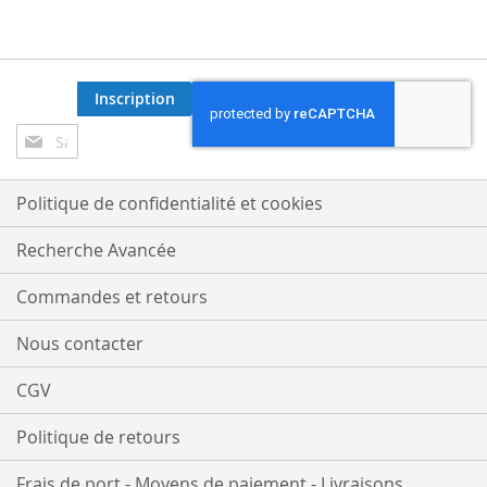
Inscription
Inscription
à
notre
lettre
Politique de confidentialité et cookies
d’information
:
Recherche Avancée
Commandes et retours
Nous contacter
CGV
Politique de retours
Frais de port - Moyens de paiement - Livraisons