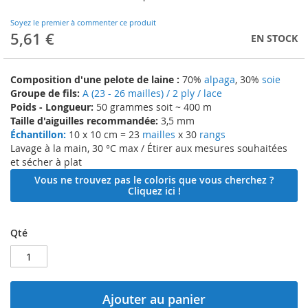
to
the
Soyez le premier à commenter ce produit
beginning
5,61 €
EN STOCK
of
the
images
Composition d'une pelote de laine :
70%
alpaga
, 30%
soie
gallery
Groupe de fils:
A (23 - 26 mailles) / 2 ply / lace
Poids - Longueur:
50 grammes soit ~ 400 m
Taille d'aiguilles recommandée:
3,5 mm
Échantillon:
10 x 10 cm = 23
mailles
x 30
rangs
Lavage à la main, 30 °C max / Étirer aux mesures souhaitées
et sécher à plat
Vous ne trouvez pas le coloris que vous cherchez ?
Cliquez ici !
Qté
Ajouter au panier