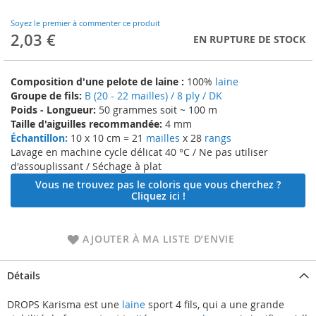
to
the
Soyez le premier à commenter ce produit
beginning
2,03 €
EN RUPTURE DE STOCK
of
the
images
Composition d'une pelote de laine :
100%
laine
gallery
Groupe de fils:
B (20 - 22 mailles) / 8 ply / DK
Poids - Longueur:
50 grammes soit ~ 100 m
Taille d'aiguilles recommandée:
4 mm
Échantillon:
10 x 10 cm = 21
mailles
x 28
rangs
Lavage en machine cycle délicat 40 °C / Ne pas utiliser
d'assouplissant / Séchage à plat
Vous ne trouvez pas le coloris que vous cherchez ?
Cliquez ici !
AJOUTER À MA LISTE D’ENVIE
Détails
DROPS Karisma est une
laine
sport 4 fils, qui a une grande