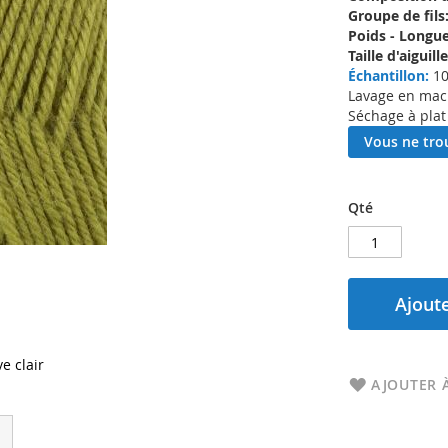
Groupe de fils
Poids - Longue
Taille d'aigui
Échantillon:
10
Lavage en machi
Séchage à plat
Vous ne trou
Qté
Ajoute
e clair
AJOUTER À