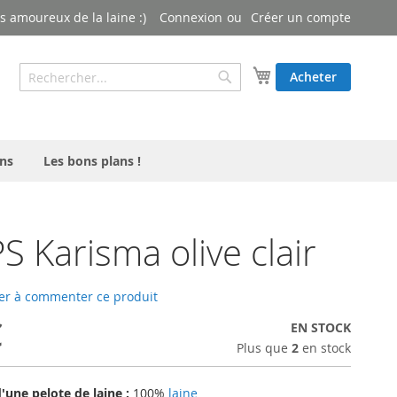
 amoureux de la laine :)
Connexion
Créer un compte
Rechercher
Mon panier
Acheter
Rechercher
ns
Les bons plans !
 Karisma olive clair
er à commenter ce produit
€
EN STOCK
Plus que
2
en stock
une pelote de laine :
100%
laine