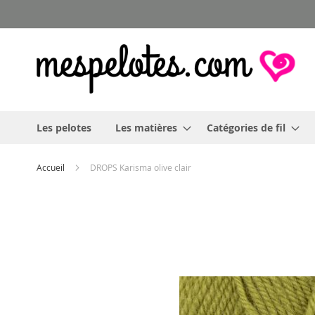
Allez
au
contenu
Les pelotes
Les matières
Catégories de fil
Accueil
DROPS Karisma olive clair
Skip
to
the
end
of
the
images
gallery