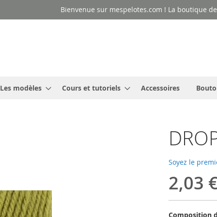
Bienvenue sur mespelotes.com ! La boutique des
Les modèles
Cours et tutoriels
Accessoires
Bouto
DROPS
Soyez le premi
2,03 
Composition d'