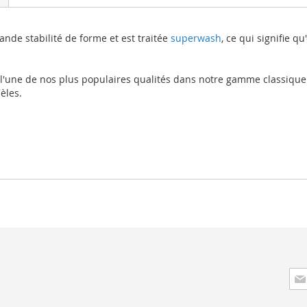
rande stabilité de forme et est traitée
superwash
, ce qui signifie q
 l'une de nos plus populaires qualités dans notre gamme classique
èles.
Insc
à
not