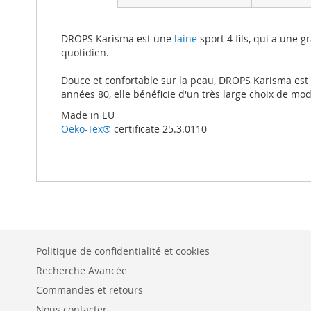
beginning
of
the
DROPS Karisma est une
laine
sport 4 fils, qui a une g
images
quotidien.
gallery
Douce et confortable sur la peau, DROPS Karisma est
années 80, elle bénéficie d'un très large choix de mod
Made in EU
Oeko-Tex®
certificate 25.3.0110
Politique de confidentialité et cookies
Recherche Avancée
Commandes et retours
Nous contacter