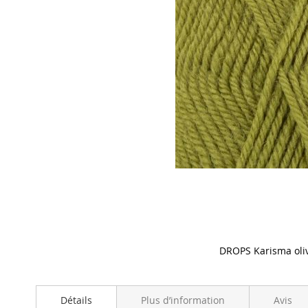
DROPS Karisma oliv
Skip
to
the
Détails
Plus d’information
Avis