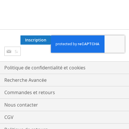
Inscription
Inscription
à
notre
lettre
Politique de confidentialité et cookies
d’information
:
Recherche Avancée
Commandes et retours
Nous contacter
CGV