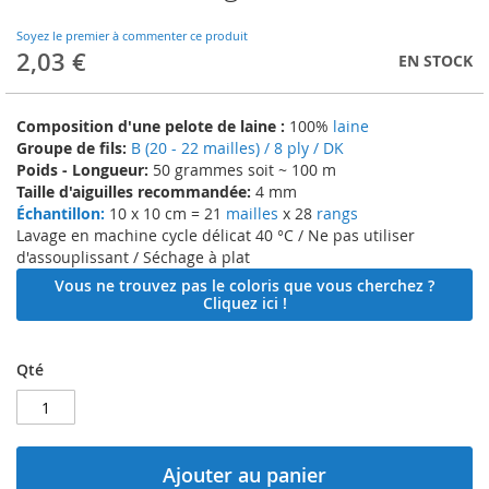
to
the
Soyez le premier à commenter ce produit
beginning
2,03 €
EN STOCK
of
the
images
Composition d'une pelote de laine :
100%
laine
gallery
Groupe de fils:
B (20 - 22 mailles) / 8 ply / DK
Poids - Longueur:
50 grammes soit ~ 100 m
Taille d'aiguilles recommandée:
4 mm
Échantillon:
10 x 10 cm = 21
mailles
x 28
rangs
Lavage en machine cycle délicat 40 °C / Ne pas utiliser
d'assouplissant / Séchage à plat
Vous ne trouvez pas le coloris que vous cherchez ?
Cliquez ici !
Qté
Ajouter au panier