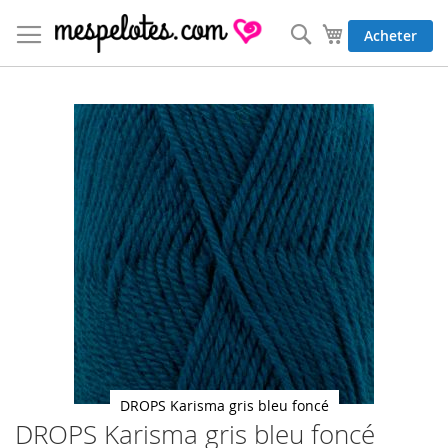
Allez
au
Rechercher
Mon panier
Acheter
contenu
Skip
to
the
end
of
the
images
gallery
DROPS Karisma gris bleu foncé
DROPS Karisma gris bleu foncé
Skip