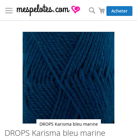
Allez
au
Rechercher
Mon panier
Acheter
contenu
Skip
to
the
end
of
the
images
gallery
DROPS Karisma bleu marine
DROPS Karisma bleu marine
Skip