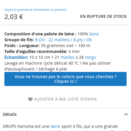
to
the
Soyez le premier à commenter ce produit
beginning
2,03 €
EN RUPTURE DE STOCK
of
the
images
Composition d'une pelote de laine :
100%
laine
gallery
Groupe de fils:
B (20 - 22 mailles) / 8 ply / DK
Poids - Longueur:
50 grammes soit ~ 100 m
Taille d'aiguilles recommandée:
4 mm
Échantillon:
10 x 10 cm = 21
mailles
x 28
rangs
Lavage en machine cycle délicat 40 °C / Ne pas utiliser
d'assouplissant / Séchage à plat
Vous ne trouvez pas le coloris que vous cherchez ?
Cliquez ici !
AJOUTER À MA LISTE D’ENVIE
Détails
DROPS Karisma est une
laine
sport 4 fils, qui a une grande