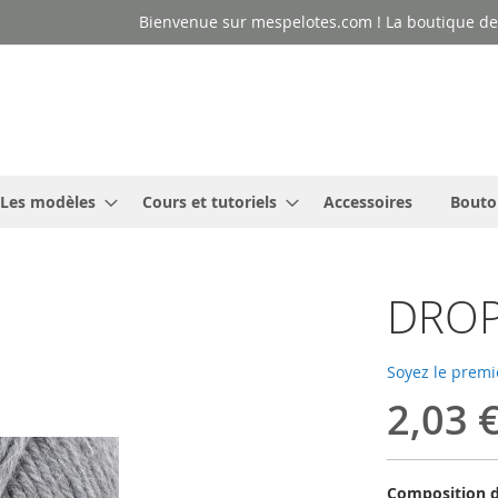
Bienvenue sur mespelotes.com ! La boutique des
Les modèles
Cours et tutoriels
Accessoires
Bouto
DROP
Soyez le premi
2,03 
Composition d'