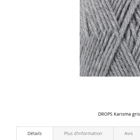
DROPS Karisma gri
Skip
to
Détails
Plus d’information
Avis
the