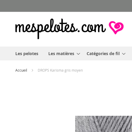
Allez
au
contenu
Les pelotes
Les matières
Catégories de fil
Accueil
DROPS Karisma gris moyen
Skip
to
the
end
of
the
images
gallery