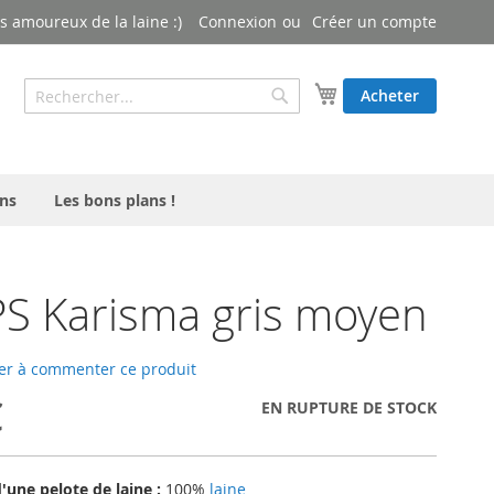
 amoureux de la laine :)
Connexion
Créer un compte
Rechercher
Mon panier
Acheter
Rechercher
ns
Les bons plans !
S Karisma gris moyen
er à commenter ce produit
€
EN RUPTURE DE STOCK
une pelote de laine :
100%
laine