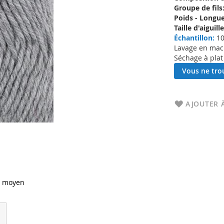
Groupe de fils
Poids - Longue
Taille d'aigui
Échantillon:
10
Lavage en machi
Séchage à plat
Vous ne trou
AJOUTER À
s moyen