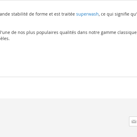
rande stabilité de forme et est traitée
superwash
, ce qui signifie q
 l'une de nos plus populaires qualités dans notre gamme classique
èles.
Insc
à
not