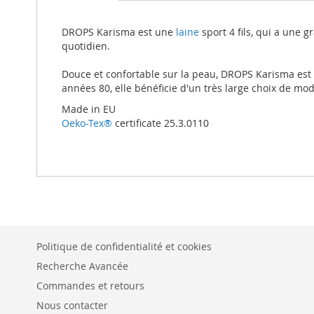
beginning
of
the
DROPS Karisma est une
laine
sport 4 fils, qui a une g
images
quotidien.
gallery
Douce et confortable sur la peau, DROPS Karisma est
années 80, elle bénéficie d'un très large choix de mod
Made in EU
Oeko-Tex®
certificate 25.3.0110
Politique de confidentialité et cookies
Recherche Avancée
Commandes et retours
Nous contacter