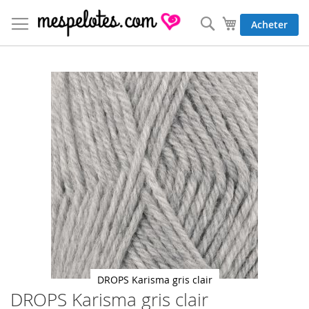
Allez
au
Rechercher
Mon panier
Acheter
contenu
Skip
to
the
end
of
the
images
gallery
DROPS Karisma gris clair
DROPS Karisma gris clair
Skip