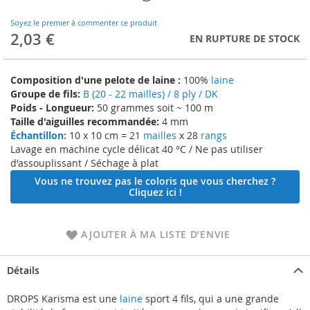
to
the
Soyez le premier à commenter ce produit
beginning
2,03 €
EN RUPTURE DE STOCK
of
the
images
Composition d'une pelote de laine :
100%
laine
gallery
Groupe de fils:
B (20 - 22 mailles) / 8 ply / DK
Poids - Longueur:
50 grammes soit ~ 100 m
Taille d'aiguilles recommandée:
4 mm
Échantillon:
10 x 10 cm = 21
mailles
x 28
rangs
Lavage en machine cycle délicat 40 °C / Ne pas utiliser
d'assouplissant / Séchage à plat
Vous ne trouvez pas le coloris que vous cherchez ?
Cliquez ici !
AJOUTER À MA LISTE D’ENVIE
Détails
DROPS Karisma est une
laine
sport 4 fils, qui a une grande