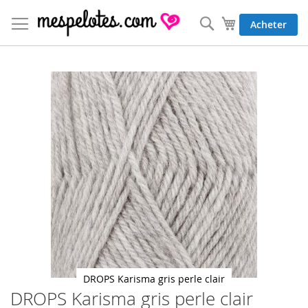
Allez
au
Rechercher
Mon panier
Acheter
contenu
Skip
to
the
end
of
the
images
gallery
DROPS Karisma gris perle clair
DROPS Karisma gris perle clair
Skip