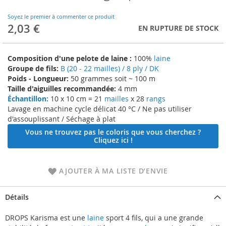
to
the
Soyez le premier à commenter ce produit
beginning
2,03 €
EN RUPTURE DE STOCK
of
the
images
Composition d'une pelote de laine :
100%
laine
gallery
Groupe de fils:
B (20 - 22 mailles) / 8 ply / DK
Poids - Longueur:
50 grammes soit ~ 100 m
Taille d'aiguilles recommandée:
4 mm
Échantillon:
10 x 10 cm = 21
mailles
x 28
rangs
Lavage en machine cycle délicat 40 °C / Ne pas utiliser
d'assouplissant / Séchage à plat
Vous ne trouvez pas le coloris que vous cherchez ?
Cliquez ici !
AJOUTER À MA LISTE D’ENVIE
Détails
DROPS Karisma est une
laine
sport 4 fils, qui a une grande