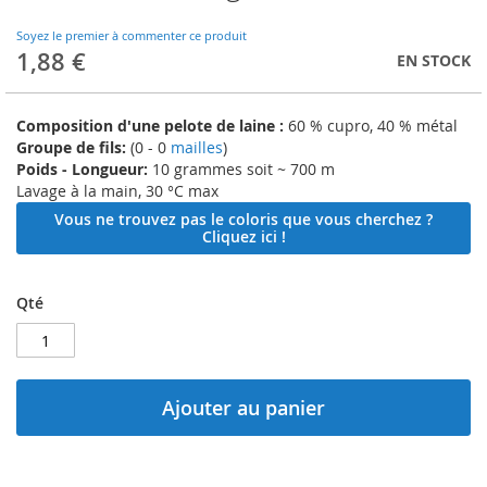
to
the
Soyez le premier à commenter ce produit
beginning
1,88 €
EN STOCK
of
the
images
Composition d'une pelote de laine :
60 % cupro, 40 % métal
gallery
Groupe de fils:
(0 - 0
mailles
)
Poids - Longueur:
10 grammes soit ~ 700 m
Lavage à la main, 30 °C max
Vous ne trouvez pas le coloris que vous cherchez ?
Cliquez ici !
Qté
Ajouter au panier