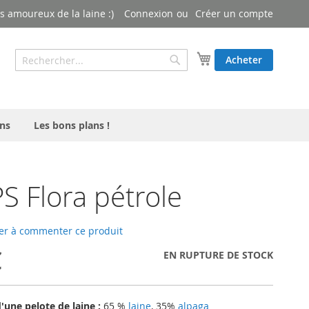
 amoureux de la laine :)
Connexion
Créer un compte
Rechercher
Mon panier
Acheter
Rechercher
ns
Les bons plans !
 Flora pétrole
er à commenter ce produit
€
EN RUPTURE DE STOCK
une pelote de laine :
65 %
laine
, 35%
alpaga