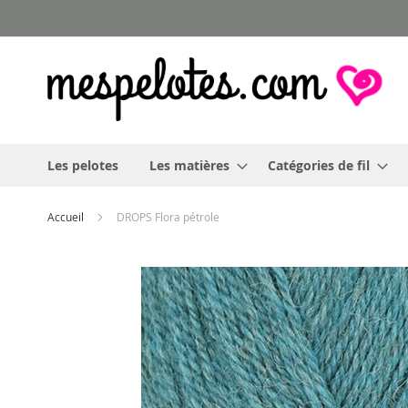
Allez
au
contenu
Les pelotes
Les matières
Catégories de fil
Accueil
DROPS Flora pétrole
Skip
to
the
end
of
the
images
gallery