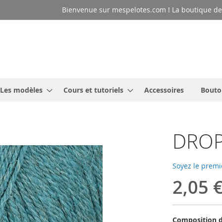
Bienvenue sur mespelotes.com ! La boutique des
Les modèles
Cours et tutoriels
Accessoires
Bouto
DROPS
Soyez le premi
2,05 
Composition d'