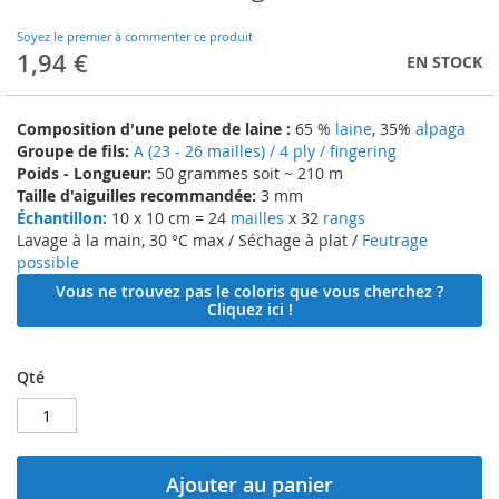
to
the
Soyez le premier à commenter ce produit
beginning
1,94 €
EN STOCK
of
the
images
Composition d'une pelote de laine :
65 %
laine
, 35%
alpaga
gallery
Groupe de fils:
A (23 - 26 mailles) / 4 ply / fingering
Poids - Longueur:
50 grammes soit ~ 210 m
Taille d'aiguilles recommandée:
3 mm
Échantillon:
10 x 10 cm = 24
mailles
x 32
rangs
Lavage à la main, 30 °C max / Séchage à plat /
Feutrage
possible
Vous ne trouvez pas le coloris que vous cherchez ?
Cliquez ici !
Qté
Ajouter au panier