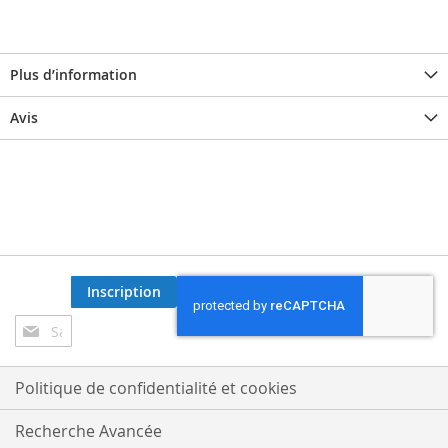
Plus d’information
Avis
Inscription
Inscription
à
notre
lettre
Politique de confidentialité et cookies
d’information
:
Recherche Avancée