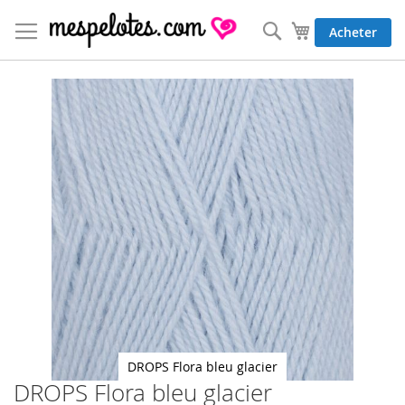
Allez
au
Rechercher
Mon panier
Acheter
contenu
Skip
to
the
end
of
the
images
gallery
DROPS Flora bleu glacier
DROPS Flora bleu glacier
Skip