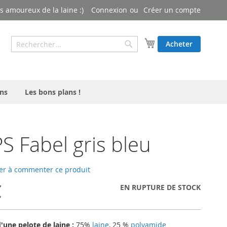
 amoureux de la laine :)
Connexion
Créer un compte
Rechercher
Mon panier
Acheter
Rechercher
ns
Les bons plans !
 Fabel gris bleu
er à commenter ce produit
€
EN RUPTURE DE STOCK
une pelote de laine :
75%
laine
, 25 %
polyamide