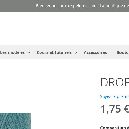
Bienvenue sur mespelotes.com ! La boutique des
Les modèles
Cours et tutoriels
Accessoires
Bouto
DROPS
Soyez le premi
1,75 
Composition d'