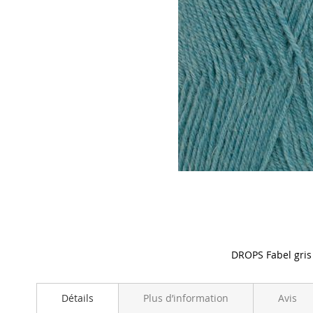
DROPS Fabel gris
Skip
to
Détails
Plus d’information
Avis
the