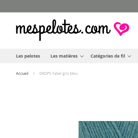
Allez
au
contenu
Les pelotes
Les matières
Catégories de fil
Accueil
DROPS Fabel gris bleu
Skip
to
the
end
of
the
images
gallery