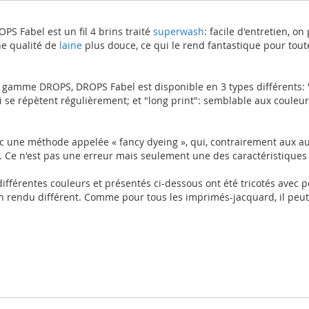
PS Fabel est un fil 4 brins traité
superwash
: facile d'entretien, o
ne qualité de
laine
plus douce, ce qui le rend fantastique pour toute
 gamme DROPS, DROPS Fabel est disponible en 3 types différents: "u
e répètent régulièrement; et "long print": semblable aux couleurs
vec une méthode appelée « fancy dyeing », qui, contrairement aux 
. Ce n'est pas une erreur mais seulement une des caractéristiques
 différentes couleurs et présentés ci-dessous ont été tricotés avec 
un rendu différent. Comme pour tous les imprimés-jacquard, il peut