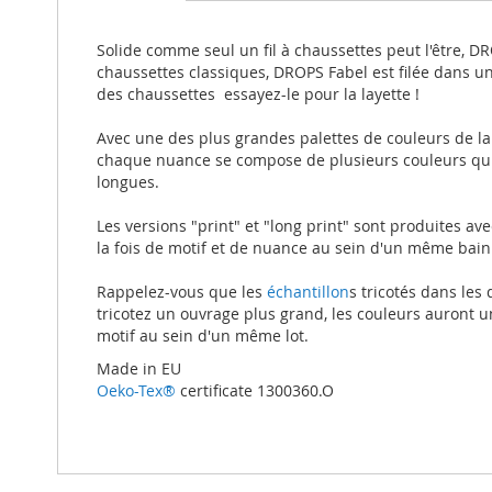
beginning
of
the
Solide comme seul un fil à chaussettes peut l'être, DRO
images
chaussettes classiques, DROPS Fabel est filée dans u
gallery
des chaussettes  essayez-le pour la layette !
Avec une des plus grandes palettes de couleurs de la
chaque nuance se compose de plusieurs couleurs qui s
longues.
Les versions "print" et "long print" sont produites a
la fois de motif et de nuance au sein d'un même bain
Rappelez-vous que les
échantillon
s tricotés dans les
tricotez un ouvrage plus grand, les couleurs auront 
motif au sein d'un même lot.
Made in EU
Oeko-Tex®
certificate 1300360.O