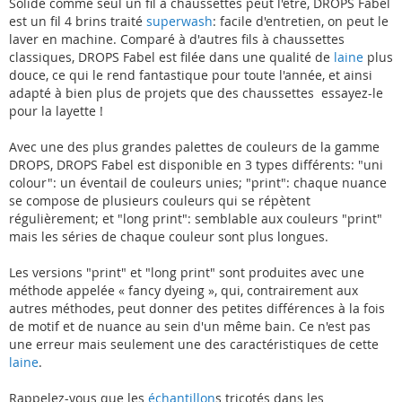
Solide comme seul un fil à chaussettes peut l'être, DROPS Fabel
est un fil 4 brins traité
superwash
: facile d'entretien, on peut le
laver en machine. Comparé à d'autres fils à chaussettes
classiques, DROPS Fabel est filée dans une qualité de
laine
plus
douce, ce qui le rend fantastique pour toute l'année, et ainsi
adapté à bien plus de projets que des chaussettes  essayez-le
pour la layette !
Avec une des plus grandes palettes de couleurs de la gamme
DROPS, DROPS Fabel est disponible en 3 types différents: "uni
colour": un éventail de couleurs unies; "print": chaque nuance
se compose de plusieurs couleurs qui se répètent
régulièrement; et "long print": semblable aux couleurs "print"
mais les séries de chaque couleur sont plus longues.
Les versions "print" et "long print" sont produites avec une
méthode appelée « fancy dyeing », qui, contrairement aux
autres méthodes, peut donner des petites différences à la fois
de motif et de nuance au sein d'un même bain. Ce n'est pas
une erreur mais seulement une des caractéristiques de cette
laine
.
Rappelez-vous que les
échantillon
s tricotés dans les