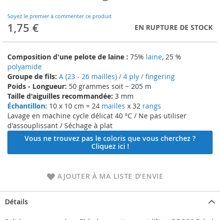
to
the
Soyez le premier à commenter ce produit
beginning
1,75 €
EN RUPTURE DE STOCK
of
the
images
Composition d'une pelote de laine :
75%
laine
, 25 %
gallery
polyamide
Groupe de fils:
A (23 - 26 mailles) / 4 ply / fingering
Poids - Longueur:
50 grammes soit ~ 205 m
Taille d'aiguilles recommandée:
3 mm
Échantillon:
10 x 10 cm = 24
mailles
x 32
rangs
Lavage en machine cycle délicat 40 °C / Ne pas utiliser
d'assouplissant / Séchage à plat
Vous ne trouvez pas le coloris que vous cherchez ?
Cliquez ici !
AJOUTER À MA LISTE D’ENVIE
Détails