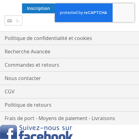
Inscription
Inscription
à
notre
lettre
Politique de confidentialité et cookies
d’information
:
Recherche Avancée
Commandes et retours
Nous contacter
CGV
Politique de retours
Frais de port - Moyens de paiement - Livraisons