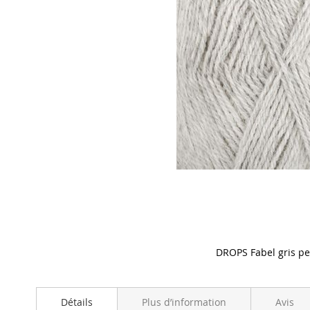
DROPS Fabel gris per
Skip
to
the
Détails
Plus d’information
Avis