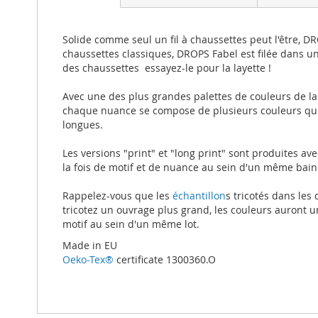
beginning
of
the
Solide comme seul un fil à chaussettes peut l'être, DRO
images
chaussettes classiques, DROPS Fabel est filée dans u
gallery
des chaussettes  essayez-le pour la layette !
Avec une des plus grandes palettes de couleurs de la
chaque nuance se compose de plusieurs couleurs qui s
longues.
Les versions "print" et "long print" sont produites a
la fois de motif et de nuance au sein d'un même bain
Rappelez-vous que les
échantillon
s tricotés dans les
tricotez un ouvrage plus grand, les couleurs auront 
motif au sein d'un même lot.
Made in EU
Oeko-Tex®
certificate 1300360.O