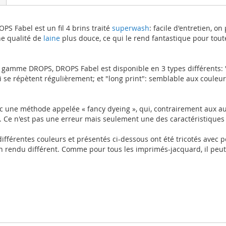
PS Fabel est un fil 4 brins traité
superwash
: facile d'entretien, o
ne qualité de
laine
plus douce, ce qui le rend fantastique pour toute
 gamme DROPS, DROPS Fabel est disponible en 3 types différents: "u
e répètent régulièrement; et "long print": semblable aux couleurs
vec une méthode appelée « fancy dyeing », qui, contrairement aux 
. Ce n'est pas une erreur mais seulement une des caractéristiques
 différentes couleurs et présentés ci-dessous ont été tricotés avec 
un rendu différent. Comme pour tous les imprimés-jacquard, il peut