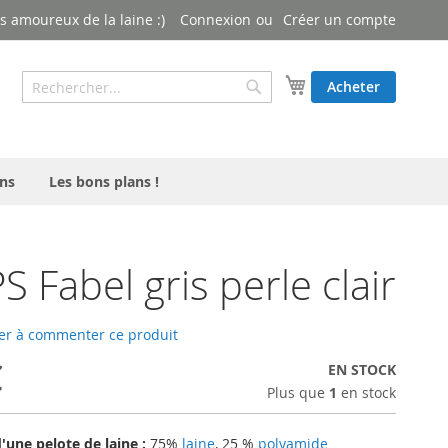
 amoureux de la laine :)
Connexion
Créer un compte
Rechercher
Mon panier
Acheter
Rechercher
ns
Les bons plans !
 Fabel gris perle clair
er à commenter ce produit
€
EN STOCK
Plus que
1
en stock
une pelote de laine :
75%
laine
, 25 %
polyamide