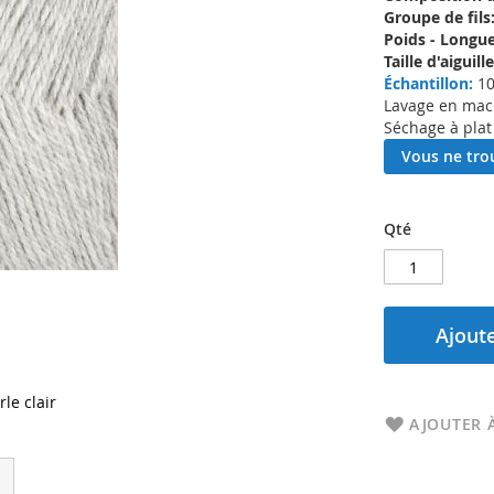
Groupe de fils
Poids - Longue
Taille d'aigui
Échantillon:
10
Lavage en machi
Séchage à plat
Vous ne trou
Qté
Ajoute
le clair
AJOUTER À