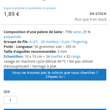
to
the
Soyez le premier à commenter ce produit
beginning
1,89 €
EN STOCK
of
Plus que
1
en stock
the
images
gallery
Composition d'une pelote de laine :
75%
laine
, 25 %
polyamide
Groupe de fils:
A (23 - 26 mailles) / 4 ply / fingering
Poids - Longueur:
50 grammes soit ~ 205 m
Taille d'aiguilles recommandée:
3 mm
Échantillon:
10 x 10 cm = 24
mailles
x 32
rangs
Lavage en machine cycle délicat 40 °C / Ne pas utiliser
d'assouplissant / Séchage à plat
Vous ne trouvez pas le coloris que vous cherchez ?
Cliquez ici !
Qté