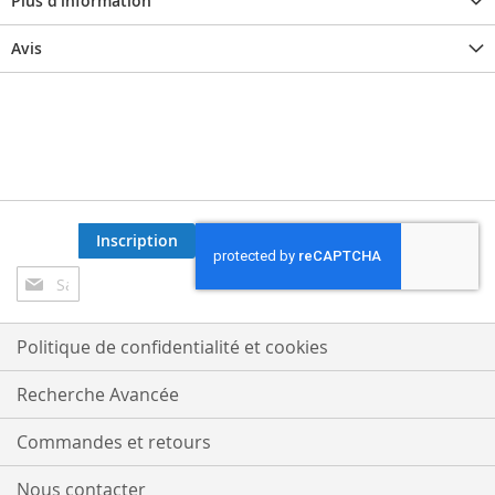
Plus d’information
Avis
Inscription
Inscription
à
notre
lettre
Politique de confidentialité et cookies
d’information
:
Recherche Avancée
Commandes et retours
Nous contacter