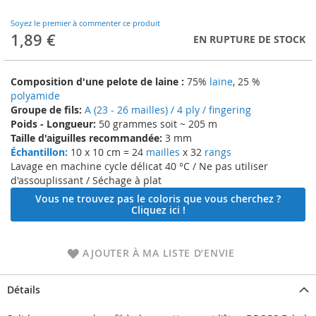
to
the
Soyez le premier à commenter ce produit
beginning
1,89 €
EN RUPTURE DE STOCK
of
the
images
Composition d'une pelote de laine :
75%
laine
, 25 %
gallery
polyamide
Groupe de fils:
A (23 - 26 mailles) / 4 ply / fingering
Poids - Longueur:
50 grammes soit ~ 205 m
Taille d'aiguilles recommandée:
3 mm
Échantillon:
10 x 10 cm = 24
mailles
x 32
rangs
Lavage en machine cycle délicat 40 °C / Ne pas utiliser
d'assouplissant / Séchage à plat
Vous ne trouvez pas le coloris que vous cherchez ?
Cliquez ici !
AJOUTER À MA LISTE D’ENVIE
Détails