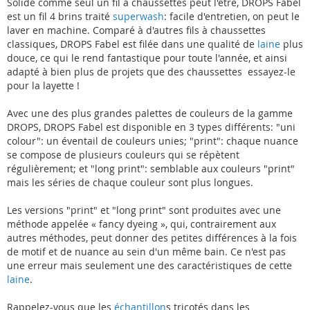
Solide comme seul un fil à chaussettes peut l'être, DROPS Fabel
est un fil 4 brins traité
superwash
: facile d'entretien, on peut le
laver en machine. Comparé à d'autres fils à chaussettes
classiques, DROPS Fabel est filée dans une qualité de
laine
plus
douce, ce qui le rend fantastique pour toute l'année, et ainsi
adapté à bien plus de projets que des chaussettes  essayez-le
pour la layette !
Avec une des plus grandes palettes de couleurs de la gamme
DROPS, DROPS Fabel est disponible en 3 types différents: "uni
colour": un éventail de couleurs unies; "print": chaque nuance
se compose de plusieurs couleurs qui se répètent
régulièrement; et "long print": semblable aux couleurs "print"
mais les séries de chaque couleur sont plus longues.
Les versions "print" et "long print" sont produites avec une
méthode appelée « fancy dyeing », qui, contrairement aux
autres méthodes, peut donner des petites différences à la fois
de motif et de nuance au sein d'un même bain. Ce n'est pas
une erreur mais seulement une des caractéristiques de cette
laine
.
Rappelez-vous que les
échantillon
s tricotés dans les