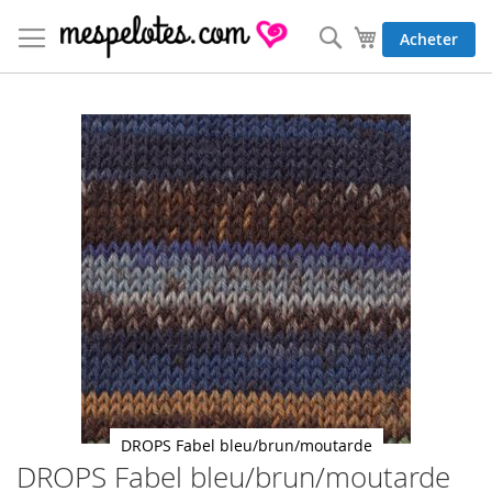
Allez
au
Rechercher
Mon panier
Acheter
contenu
Skip
to
the
end
of
the
images
gallery
DROPS Fabel bleu/brun/moutarde
DROPS Fabel bleu/brun/moutarde
Skip