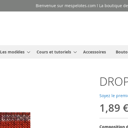
Bienvenue sur mespelotes.com ! La boutique des
Les modèles
Cours et tutoriels
Accessoires
Bouto
DROPS
Soyez le premi
1,89 
Composition d'