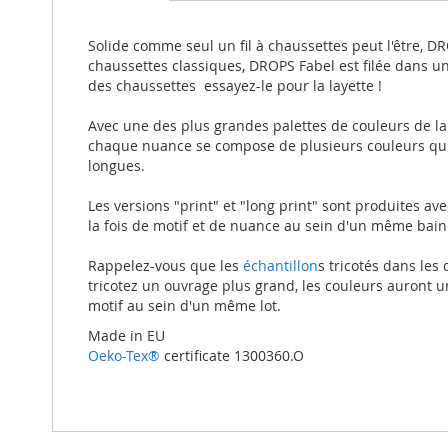
beginning
of
the
Solide comme seul un fil à chaussettes peut l'être, DRO
images
chaussettes classiques, DROPS Fabel est filée dans u
gallery
des chaussettes  essayez-le pour la layette !
Avec une des plus grandes palettes de couleurs de la
chaque nuance se compose de plusieurs couleurs qui s
longues.
Les versions "print" et "long print" sont produites a
la fois de motif et de nuance au sein d'un même bain
Rappelez-vous que les
échantillon
s tricotés dans les
tricotez un ouvrage plus grand, les couleurs auront 
motif au sein d'un même lot.
Made in EU
Oeko-Tex®
certificate 1300360.O