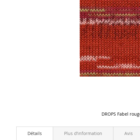
DROPS Fabel rouge
Skip
to
Détails
Plus d’information
Avis
the