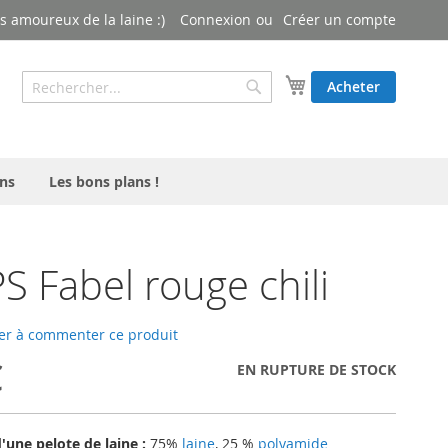
 amoureux de la laine :)
Connexion
Créer un compte
Rechercher
Mon panier
Acheter
Rechercher
ns
Les bons plans !
 Fabel rouge chili
er à commenter ce produit
€
EN RUPTURE DE STOCK
une pelote de laine :
75%
laine
, 25 %
polyamide