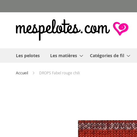
Allez
au
contenu
Les pelotes
Les matières
Catégories de fil
Accueil
DROPS Fabel rouge chili
Skip
to
the
end
of
the
images
gallery