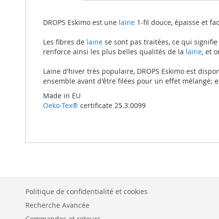
beginning
of
the
DROPS Eskimo est une
laine
1-fil douce, épaisse et f
images
gallery
Les fibres de
laine
se sont pas traitées, ce qui signifie
renforce ainsi les plus belles qualités de la
laine
, et 
Laine d'hiver très populaire, DROPS Eskimo est dispon
ensemble avant d'être filées pour un effet mélangé; 
Made in EU
Oeko-Tex®
certificate 25.3.0099
Politique de confidentialité et cookies
Recherche Avancée
Commandes et retours