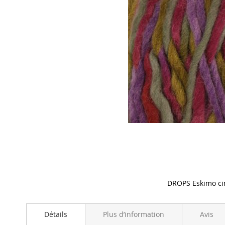
DROPS Eskimo ci
Skip
to
Détails
Plus d’information
Avis
the