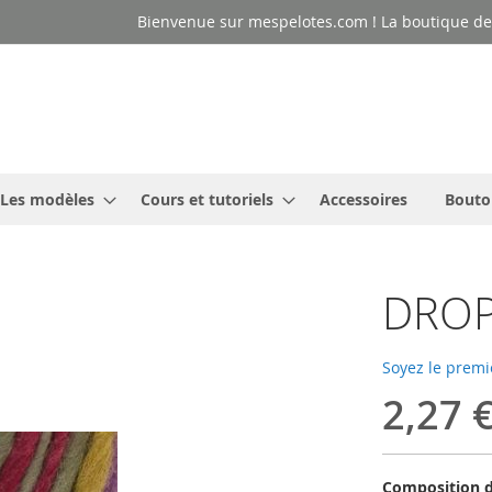
Bienvenue sur mespelotes.com ! La boutique des
Les modèles
Cours et tutoriels
Accessoires
Bouto
DROP
Soyez le premi
2,27 
Composition d'