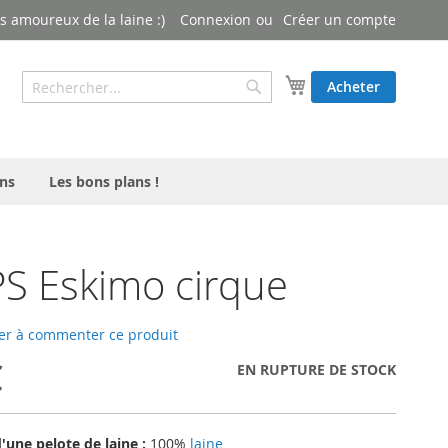
 amoureux de la laine :)
Connexion
Créer un compte
Rechercher
Mon panier
Acheter
Rechercher
ns
Les bons plans !
S Eskimo cirque
er à commenter ce produit
€
EN RUPTURE DE STOCK
une pelote de laine :
100%
laine