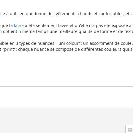
acile à utiliser, qui donne des vêtements chauds et confortables, et
 que la
laine
a été seulement lavée et qu'elle n'a pas été exposée à
on obtient n même temps une meilleure qualité de forme et de text
ible en 3 types de nuances: "uni colour": un assortiment de couleu
et "print": chaque nuance se compose de différentes couleurs qui 
Insc