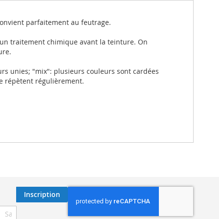
 convient parfaitement au feutrage.
 un traitement chimique avant la teinture. On
ure.
rs unies; "mix": plusieurs couleurs sont cardées
se répètent régulièrement.
Inscription
ription