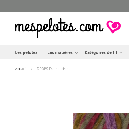
Allez
au
contenu
Les pelotes
Les matières
Catégories de fil
Accueil
DROPS Eskimo cirque
Skip
to
the
end
of
the
images
gallery