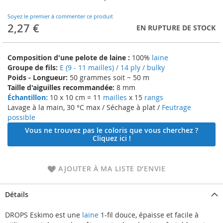
to
the
Soyez le premier à commenter ce produit
beginning
2,27 €
EN RUPTURE DE STOCK
of
the
images
Composition d'une pelote de laine :
100%
laine
gallery
Groupe de fils:
E (9 - 11 mailles) / 14 ply / bulky
Poids - Longueur:
50 grammes soit ~ 50 m
Taille d'aiguilles recommandée:
8 mm
Échantillon:
10 x 10 cm = 11
mailles
x 15
rangs
Lavage à la main, 30 °C max / Séchage à plat /
Feutrage
possible
Vous ne trouvez pas le coloris que vous cherchez ?
Cliquez ici !
AJOUTER À MA LISTE D’ENVIE
Détails
DROPS Eskimo est une
laine
1-fil douce, épaisse et facile à