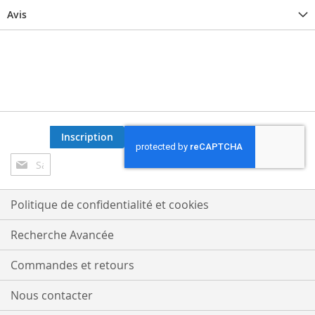
Avis
Inscription
Inscription
à
notre
lettre
Politique de confidentialité et cookies
d’information
:
Recherche Avancée
Commandes et retours
Nous contacter