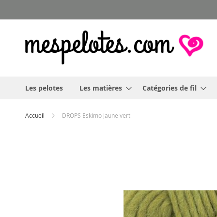
Allez
au
contenu
Les pelotes
Les matières
Catégories de fil
Accueil
DROPS Eskimo jaune vert
Skip
to
the
end
of
the
images
gallery