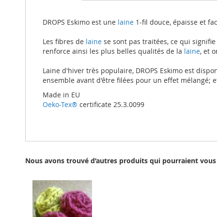
beginning
of
the
DROPS Eskimo est une
laine
1-fil douce, épaisse et f
images
gallery
Les fibres de
laine
se sont pas traitées, ce qui signifie
renforce ainsi les plus belles qualités de la
laine
, et 
Laine d'hiver très populaire, DROPS Eskimo est dispon
ensemble avant d'être filées pour un effet mélangé; 
Made in EU
Oeko-Tex®
certificate 25.3.0099
Nous avons trouvé d’autres produits qui pourraient vous 