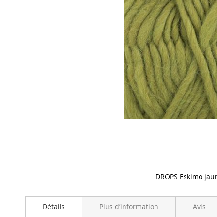
DROPS Eskimo jaun
Skip
to
Détails
Plus d’information
Avis
the