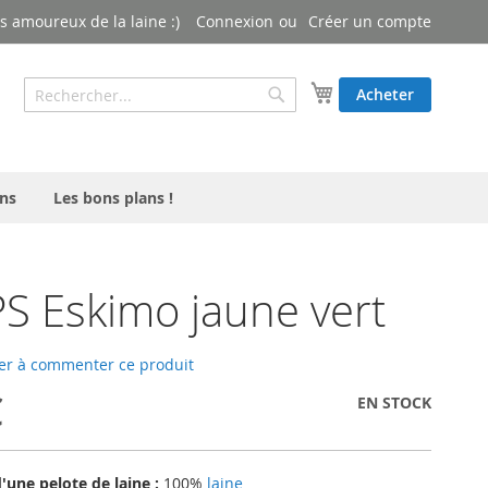
 amoureux de la laine :)
Connexion
Créer un compte
Rechercher
Mon panier
Acheter
Rechercher
ns
Les bons plans !
 Eskimo jaune vert
er à commenter ce produit
€
EN STOCK
une pelote de laine :
100%
laine