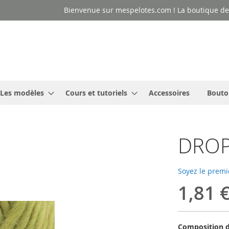
Bienvenue sur mespelotes.com ! La boutique des
Les modèles
Cours et tutoriels
Accessoires
Bouto
DROPS
Soyez le premi
1,81 
Composition d'