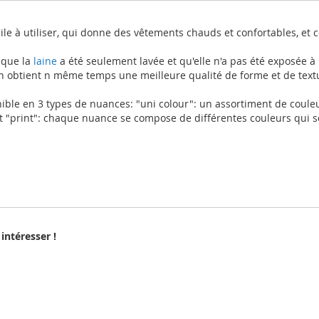
acile à utiliser, qui donne des vêtements chauds et confortables, et
 que la
laine
a été seulement lavée et qu'elle n'a pas été exposée à
on obtient n même temps une meilleure qualité de forme et de text
ible en 3 types de nuances: "uni colour": un assortiment de couleu
et "print": chaque nuance se compose de différentes couleurs qui 
intéresser !