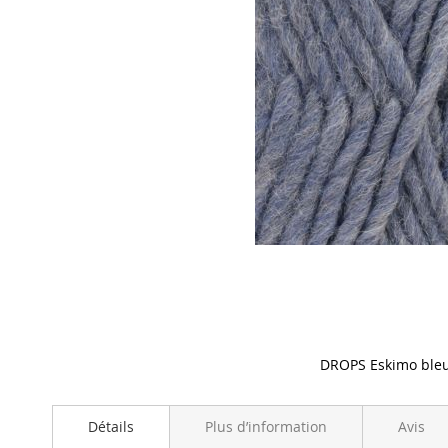
DROPS Eskimo bleu
Skip
to
Détails
Plus d’information
Avis
the