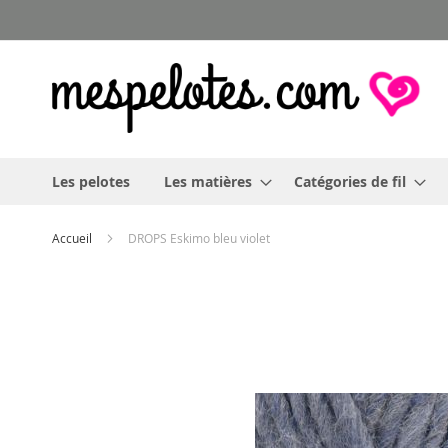
Allez
au
contenu
Les pelotes
Les matières
Catégories de fil
Accueil
DROPS Eskimo bleu violet
Skip
to
the
end
of
the
images
gallery