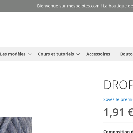
Bienvenue sur mespelotes.com ! La boutique des
Les modèles
Cours et tutoriels
Accessoires
Bouto
DROPS
Soyez le premi
1,91 
Composition d'