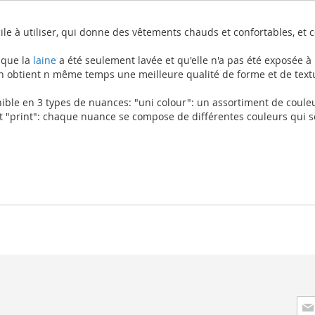
acile à utiliser, qui donne des vêtements chauds et confortables, et
 que la
laine
a été seulement lavée et qu'elle n'a pas été exposée à
on obtient n même temps une meilleure qualité de forme et de text
ible en 3 types de nuances: "uni colour": un assortiment de couleu
et "print": chaque nuance se compose de différentes couleurs qui 
Insc