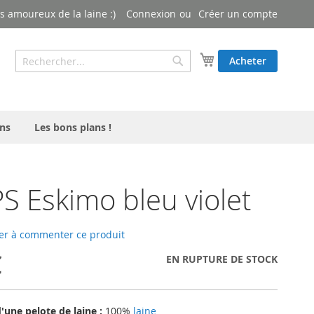
 amoureux de la laine :)
Connexion
Créer un compte
Rechercher
Mon panier
Acheter
Rechercher
ns
Les bons plans !
 Eskimo bleu violet
er à commenter ce produit
€
EN RUPTURE DE STOCK
une pelote de laine :
100%
laine