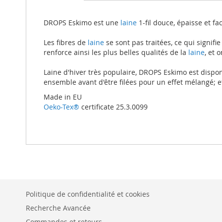
beginning
of
the
DROPS Eskimo est une
laine
1-fil douce, épaisse et f
images
gallery
Les fibres de
laine
se sont pas traitées, ce qui signifie
renforce ainsi les plus belles qualités de la
laine
, et 
Laine d'hiver très populaire, DROPS Eskimo est dispon
ensemble avant d'être filées pour un effet mélangé; 
Made in EU
Oeko-Tex®
certificate 25.3.0099
Politique de confidentialité et cookies
Recherche Avancée
Commandes et retours