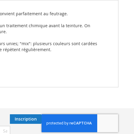
 convient parfaitement au feutrage.
 un traitement chimique avant la teinture. On
ure.
rs unies; "mix": plusieurs couleurs sont cardées
se répètent régulièrement.
Inscription
ription