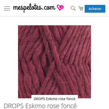
Allez
au
Rechercher
Mon panier
Acheter
contenu
Skip
to
the
end
of
the
images
gallery
DROPS Eskimo rose foncé
DROPS Eskimo rose foncé
Skip