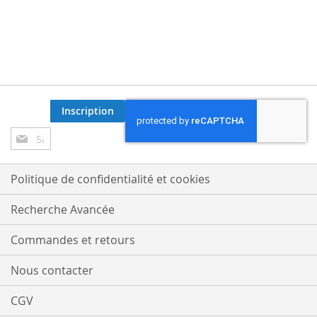
Inscription
Inscription
à
notre
lettre
Politique de confidentialité et cookies
d’information
:
Recherche Avancée
Commandes et retours
Nous contacter
CGV