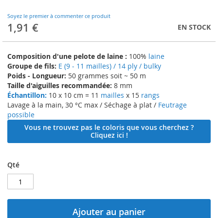
to
the
Soyez le premier à commenter ce produit
beginning
1,91 €
EN STOCK
of
the
images
Composition d'une pelote de laine :
100%
laine
gallery
Groupe de fils:
E (9 - 11 mailles) / 14 ply / bulky
Poids - Longueur:
50 grammes soit ~ 50 m
Taille d'aiguilles recommandée:
8 mm
Échantillon:
10 x 10 cm = 11
mailles
x 15
rangs
Lavage à la main, 30 °C max / Séchage à plat /
Feutrage
possible
Vous ne trouvez pas le coloris que vous cherchez ?
Cliquez ici !
Qté
Ajouter au panier