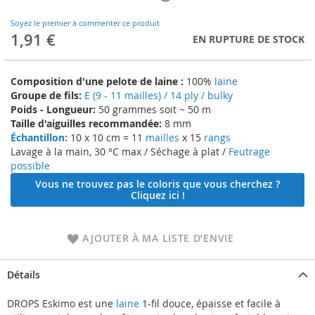
to
the
Soyez le premier à commenter ce produit
beginning
1,91 €
EN RUPTURE DE STOCK
of
the
images
Composition d'une pelote de laine :
100%
laine
gallery
Groupe de fils:
E (9 - 11 mailles) / 14 ply / bulky
Poids - Longueur:
50 grammes soit ~ 50 m
Taille d'aiguilles recommandée:
8 mm
Échantillon:
10 x 10 cm = 11
mailles
x 15
rangs
Lavage à la main, 30 °C max / Séchage à plat /
Feutrage
possible
Vous ne trouvez pas le coloris que vous cherchez ?
Cliquez ici !
AJOUTER À MA LISTE D’ENVIE
Détails
DROPS Eskimo est une
laine
1-fil douce, épaisse et facile à