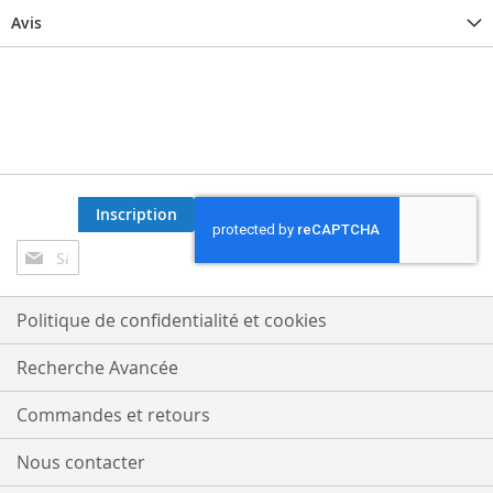
Avis
Inscription
Inscription
à
notre
lettre
Politique de confidentialité et cookies
d’information
:
Recherche Avancée
Commandes et retours
Nous contacter