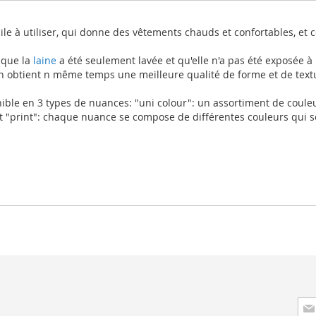
acile à utiliser, qui donne des vêtements chauds et confortables, et
 que la
laine
a été seulement lavée et qu'elle n'a pas été exposée à
on obtient n même temps une meilleure qualité de forme et de text
ible en 3 types de nuances: "uni colour": un assortiment de couleu
et "print": chaque nuance se compose de différentes couleurs qui 
Insc