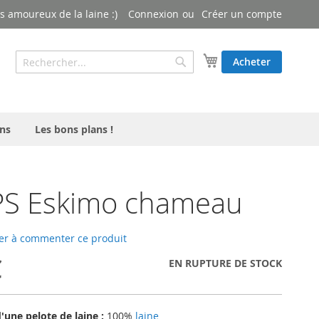
 amoureux de la laine :)
Connexion
Créer un compte
Rechercher
Mon panier
Acheter
Rechercher
ns
Les bons plans !
S Eskimo chameau
er à commenter ce produit
€
EN RUPTURE DE STOCK
une pelote de laine :
100%
laine