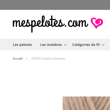
Allez
au
contenu
Les pelotes
Les matières
Catégories de fil
Accueil
DROPS Eskimo chameau
Skip
to
the
end
of
the
images
gallery