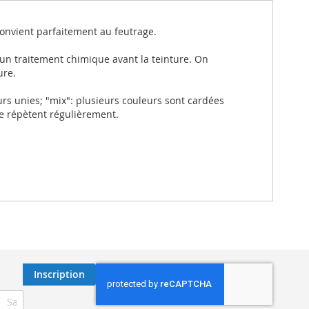
 convient parfaitement au feutrage.
 un traitement chimique avant la teinture. On
ure.
rs unies; "mix": plusieurs couleurs sont cardées
se répètent régulièrement.
Inscription
ription