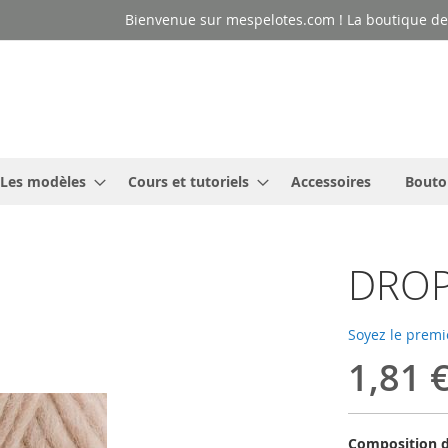
Bienvenue sur mespelotes.com ! La boutique des
Les modèles
Cours et tutoriels
Accessoires
Bouto
DROP
Soyez le premi
1,81 
Composition d'