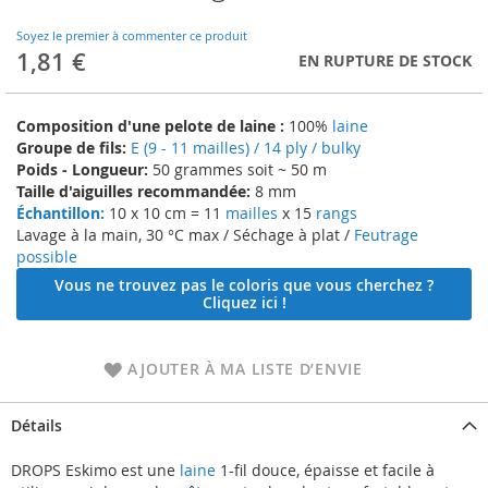
to
the
Soyez le premier à commenter ce produit
beginning
1,81 €
EN RUPTURE DE STOCK
of
the
images
Composition d'une pelote de laine :
100%
laine
gallery
Groupe de fils:
E (9 - 11 mailles) / 14 ply / bulky
Poids - Longueur:
50 grammes soit ~ 50 m
Taille d'aiguilles recommandée:
8 mm
Échantillon:
10 x 10 cm = 11
mailles
x 15
rangs
Lavage à la main, 30 °C max / Séchage à plat /
Feutrage
possible
Vous ne trouvez pas le coloris que vous cherchez ?
Cliquez ici !
AJOUTER À MA LISTE D’ENVIE
Détails
DROPS Eskimo est une
laine
1-fil douce, épaisse et facile à