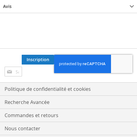
Avis
Inscription
Inscription
à
notre
lettre
Politique de confidentialité et cookies
d’information
:
Recherche Avancée
Commandes et retours
Nous contacter