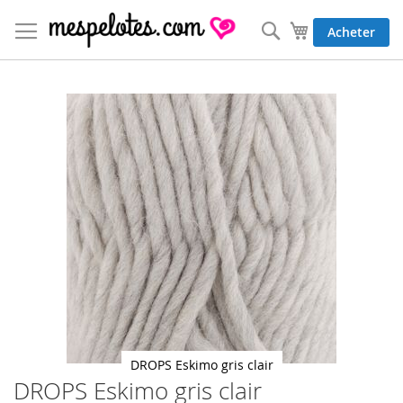
Allez
au
Rechercher
Mon panier
Acheter
contenu
Skip
to
the
end
of
the
images
gallery
DROPS Eskimo gris clair
DROPS Eskimo gris clair
Skip