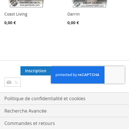
Coast Living
Darrin
0,00 €
0,00 €
Inscription
Inscription
à
notre
lettre
Politique de confidentialité et cookies
d’information
:
Recherche Avancée
Commandes et retours