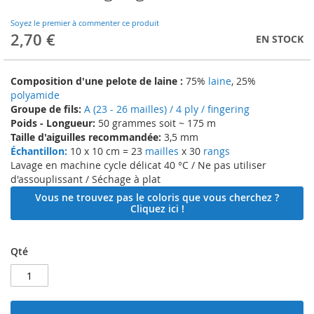
to
the
Soyez le premier à commenter ce produit
beginning
2,70 €
EN STOCK
of
the
images
Composition d'une pelote de laine :
75%
laine
, 25%
gallery
polyamide
Groupe de fils:
A (23 - 26 mailles) / 4 ply / fingering
Poids - Longueur:
50 grammes soit ~ 175 m
Taille d'aiguilles recommandée:
3,5 mm
Échantillon:
10 x 10 cm = 23
mailles
x 30
rangs
Lavage en machine cycle délicat 40 °C / Ne pas utiliser
d'assouplissant / Séchage à plat
Vous ne trouvez pas le coloris que vous cherchez ?
Cliquez ici !
Qté