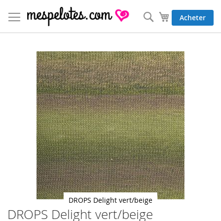
Allez
au
Rechercher
Mon panier
Acheter
contenu
Skip
to
the
end
of
the
images
gallery
DROPS Delight vert/beige
DROPS Delight vert/beige
Skip