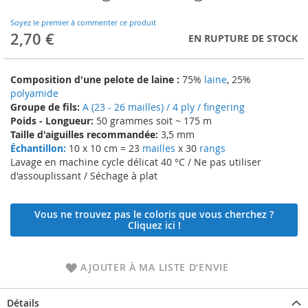
to
the
Soyez le premier à commenter ce produit
beginning
2,70 €
EN RUPTURE DE STOCK
of
the
images
Composition d'une pelote de laine :
75%
laine
, 25%
gallery
polyamide
Groupe de fils:
A (23 - 26 mailles) / 4 ply / fingering
Poids - Longueur:
50 grammes soit ~ 175 m
Taille d'aiguilles recommandée:
3,5 mm
Échantillon:
10 x 10 cm = 23
mailles
x 30
rangs
Lavage en machine cycle délicat 40 °C / Ne pas utiliser
d'assouplissant / Séchage à plat
Vous ne trouvez pas le coloris que vous cherchez ?
Cliquez ici !
AJOUTER À MA LISTE D’ENVIE
Détails