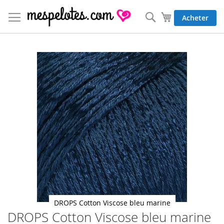
Allez
au
Rechercher
Mon panier
Acheter
contenu
Skip
to
the
end
of
the
images
gallery
DROPS Cotton Viscose bleu marine
DROPS Cotton Viscose bleu marine
Skip