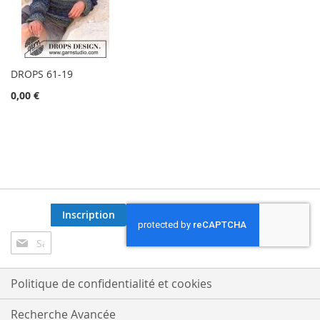
DROPS 61-19
0,00 €
Inscription
Inscription
à
notre
lettre
Politique de confidentialité et cookies
d’information
:
Recherche Avancée