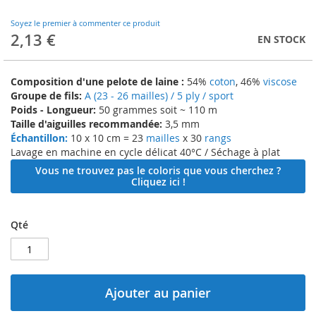
to
the
Soyez le premier à commenter ce produit
beginning
2,13 €
EN STOCK
of
the
images
Composition d'une pelote de laine :
54%
coton
, 46%
viscose
gallery
Groupe de fils:
A (23 - 26 mailles) / 5 ply / sport
Poids - Longueur:
50 grammes soit ~ 110 m
Taille d'aiguilles recommandée:
3,5 mm
Échantillon:
10 x 10 cm = 23
mailles
x 30
rangs
Lavage en machine en cycle délicat 40°C / Séchage à plat
Vous ne trouvez pas le coloris que vous cherchez ?
Cliquez ici !
Qté
Ajouter au panier