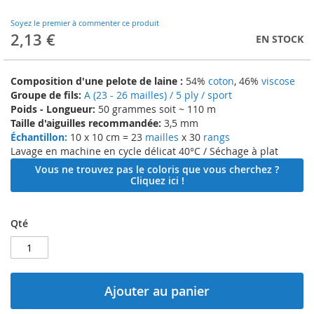
to
the
Soyez le premier à commenter ce produit
beginning
2,13 €
EN STOCK
of
the
images
Composition d'une pelote de laine :
54%
coton
, 46%
viscose
gallery
Groupe de fils:
A (23 - 26 mailles) / 5 ply / sport
Poids - Longueur:
50 grammes soit ~ 110 m
Taille d'aiguilles recommandée:
3,5 mm
Échantillon:
10 x 10 cm = 23
mailles
x 30
rangs
Lavage en machine en cycle délicat 40°C / Séchage à plat
Vous ne trouvez pas le coloris que vous cherchez ?
Cliquez ici !
Qté
Ajouter au panier