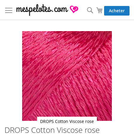
Allez
au
Rechercher
Mon panier
Acheter
contenu
Skip
to
the
end
of
the
images
gallery
DROPS Cotton Viscose rose
DROPS Cotton Viscose rose
Skip