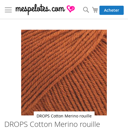
Allez
au
Rechercher
Mon panier
Acheter
contenu
Skip
to
the
end
of
the
images
gallery
DROPS Cotton Merino rouille
DROPS Cotton Merino rouille
Skip