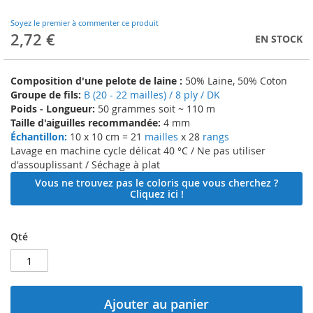
to
the
Soyez le premier à commenter ce produit
beginning
2,72 €
EN STOCK
of
the
images
Composition d'une pelote de laine :
50% Laine, 50% Coton
gallery
Groupe de fils:
B (20 - 22 mailles) / 8 ply / DK
Poids - Longueur:
50 grammes soit ~ 110 m
Taille d'aiguilles recommandée:
4 mm
Échantillon:
10 x 10 cm = 21
mailles
x 28
rangs
Lavage en machine cycle délicat 40 °C / Ne pas utiliser
d'assouplissant / Séchage à plat
Vous ne trouvez pas le coloris que vous cherchez ?
Cliquez ici !
Qté
Ajouter au panier